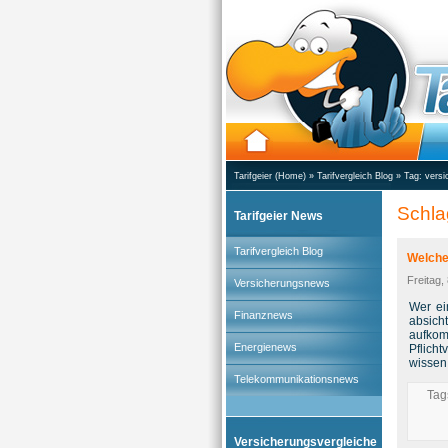
Tarifgeier (Home)
»
Tarifvergleich Blog
» Tag:
versi
Schla
Tarifgeier News
Tarifvergleich Blog
Welche
Freitag,
Versicherungsnews
Wer ei
Finanznews
absich
aufkom
Energienews
Pflich
wissen
Telekommunikationsnews
Tag
Versicherungsvergleiche