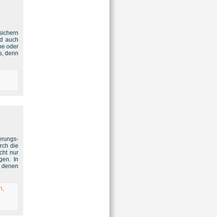
sichern
ld auch
he oder
s, denn
rungs-
rch die
cht nur
gen. In
t denen
n
,