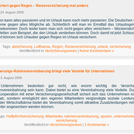
chert gegen Regen – Reiseversicherung mal anders
 24. August 2009
en kann alles passieren und im Urlaub kann noch mehr passieren. Die Deutschen 
erne gegen alles Mögliche ab. Schließlich will man im Ernstfall das Urlaubsge
bekommen. Doch leider kann man sich nicht gegen alles versichern – Mückenstic
ellen zum Beispiel, die den Urlaub verderben können. Doch damit ist jetzt Schlus
ort können sich Urlauber gegen Regen im Urlaub versichern.
Tags:
absicherung
,
Lufthansa
,
Regen
,
Reiseversicherung
,
urlaub
,
versicherung
Veröffentlicht in
Versicherungsnews
|
Keine Kommentare »
herungs-Rahmenvereinbarung bringt viele Vorteile für Unternehmen
 3. August 2009
 Unternehmen bedenken gar nicht, wie enorm wichtig die Versiche
vereinbahrung sein kann. Dabei bietet so eine Vereinbahrung viele Vorteile. Du
ooperation mit einer Versicherungsgesellschaft sichert sich das Unternehmen ni
 ab, sondern ermöglicht den eigenen Mitarbeitern vergünstigte soziale Leistun
der Wirtschaftskrise bietet die Vereinbahrung somit attraktive Zusatzleistungen mi
eiter angeworben werden können.
ags:
Haftpflichtversicherung
,
Mitarbeiter
,
rahmenvereinbarung
,
sparen
,
unternehme
versicherung
Veröffentlicht in
Versicherungsnews
|
1 Kommentar »