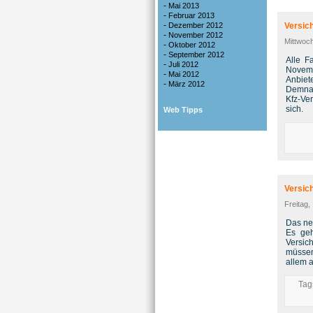
-
Mai 2013
-
Februar 2013
-
Dezember 2012
Versic
-
November 2012
Mittwoch
-
Oktober 2012
-
September 2012
Alle F
-
Juli 2012
Novemb
-
Mai 2012
Anbiet
-
März 2012
Demnac
Kfz-Ve
sich.
Web Tipps
Versic
Freitag,
Das ne
Es geh
Versic
müssen
allem 
Tag