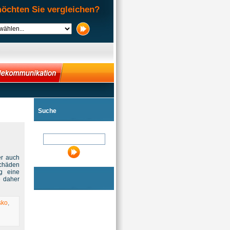
öchten Sie vergleichen?
Suche
er auch
Schäden
ng eine
e daher
sko
,