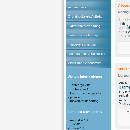
Abgesi
Firmencheck
Montag,
Grundbesitzerhaftpflicht
Im Leb
sich g
Haftpflichtversicherung
zurück
hohe W
Hausratversicherung
ab sof
Hundeversicherung
Rechtsschutzversicherung
Wohn-und Gebäudever.
Versic
Montag,
Weitere Informationen
Viele
-
Tarifvergleiche
Rahmen
-
Tarifwechsel
enge K
-
Unsere Tarifvergleiche
selbst
-
private
Zeiten 
Krankenversicherung
Mitarb
Tarifgeier News Archiv
T
-
August 2013
-
Juli 2013
-
Juni 2013