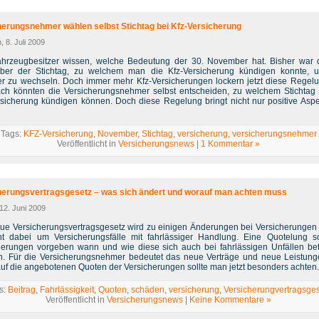
herungsnehmer wählen selbst Stichtag bei Kfz-Versicherung
, 8. Juli 2009
ahrzeugbesitzer wissen, welche Bedeutung der 30. November hat. Bisher war 
er der Stichtag, zu welchem man die Kfz-Versicherung kündigen konnte, 
er zu wechseln. Doch immer mehr Kfz-Versicherungen lockern jetzt diese Regelu
h könnten die Versicherungsnehmer selbst entscheiden, zu welchem Stichtag 
rsicherung kündigen können. Doch diese Regelung bringt nicht nur positive Aspe
Tags:
KFZ-Versicherung
,
November
,
Stichtag
,
versicherung
,
versicherungsnehmer
Veröffentlicht in
Versicherungsnews
|
1 Kommentar »
herungsvertragsgesetz – was sich ändert und worauf man achten muss
 12. Juni 2009
ue Versicherungsvertragsgesetz wird zu einigen Änderungen bei Versicherungen 
t dabei um Versicherungsfälle mit fahrlässiger Handlung. Eine Quotelung s
herungen vorgeben wann und wie diese sich auch bei fahrlässigen Unfällen bet
. Für die Versicherungsnehmer bedeutet das neue Verträge und neue Leistung
auf die angebotenen Quoten der Versicherungen sollte man jetzt besonders achten.
s:
Beitrag
,
Fahrlässigkeit
,
Quoten
,
schäden
,
versicherung
,
Versicherungvertragsge
Veröffentlicht in
Versicherungsnews
|
Keine Kommentare »