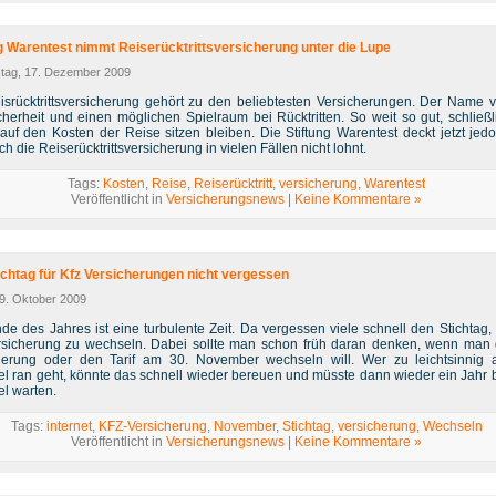
ng Warentest nimmt Reiserücktrittsversicherung unter die Lupe
tag, 17. Dezember 2009
isrücktrittsversicherung gehört zu den beliebtesten Versicherungen. Der Name v
cherheit und einen möglichen Spielraum bei Rücktritten. So weit so gut, schließli
 auf den Kosten der Reise sitzen bleiben. Die Stiftung Warentest deckt jetzt jedo
ch die Reiserücktrittsversicherung in vielen Fällen nicht lohnt.
Tags:
Kosten
,
Reise
,
Reiserücktritt
,
versicherung
,
Warentest
Veröffentlicht in
Versicherungsnews
|
Keine Kommentare »
ichtag für Kfz Versicherungen nicht vergessen
 9. Oktober 2009
de des Jahres ist eine turbulente Zeit. Da vergessen viele schnell den Stichtag,
rsicherung zu wechseln. Dabei sollte man schon früh daran denken, wenn man 
herung oder den Tarif am 30. November wechseln will. Wer zu leichtsinnig
l ran geht, könnte das schnell wieder bereuen und müsste dann wieder ein Jahr 
l warten.
Tags:
internet
,
KFZ-Versicherung
,
November
,
Stichtag
,
versicherung
,
Wechseln
Veröffentlicht in
Versicherungsnews
|
Keine Kommentare »