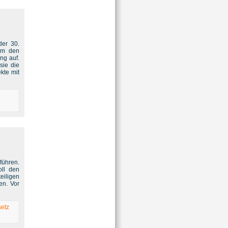
der 30.
um den
ng auf.
sie die
kte mit
führen.
oll den
eiligen
en. Vor
setz