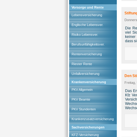
Vorsorge und Rente
Stiftu
Lebensversicherung
Donners
Englische Lebensver.
Die Re
viel Si
Risiko Lebensver.
keiner
dass si
Berufsunfähigkeitsver.
Rentenversicherung
Riester Rente
Unfallversicherung
Den St
Krankenversicherung
Freitag,
PKV Allgemein
Das En
Kfz Ve
Versic
PKV Beamte
Wechse
Wechse
PKV Stundenten
Krankenzusatzversicherung
Sachversicherungen
KFZ-Versicherung