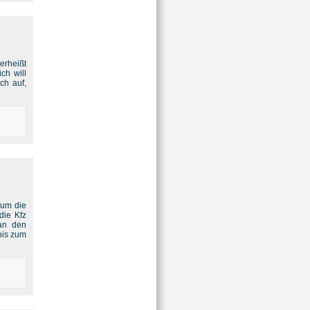
erheißt
ch will
ch auf,
 um die
die Kfz
 an den
bis zum