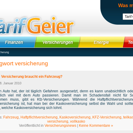
Was m
cherung
gwort versicherung
 Versicherung braucht ein Fahrzeug?
 8. Januar 2010
n Auto hat, der ist täglich Gefahren ausgesetzt, denn es kann unabsichtlich od
tlich viel mit dem Auto passieren. Damit man im Schadensfall nicht für 
men muss, gibt es Kfz-Versicherungen. Während die Haftpflichtversicheru
tversicherung ist, hat man bei der Kaskoversicherung selbst die Wahl und sollt
, welche Kaskoversicherung sich lohnt.
s:
Fahrzeug
,
Haftpflichtversicherung
,
Kaskoversicherung
,
KFZ-Versicherung
,
teilka
versicherung
,
vollkasko
Veröffentlicht in
Versicherungsnews
|
Keine Kommentare »