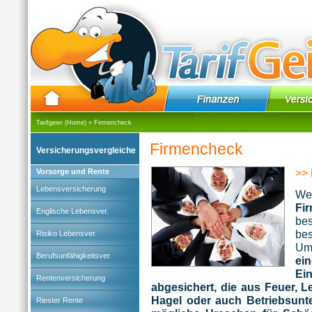
Tarifgeier (Home)
»
Firmencheck
Firmencheck
Versicherungsvergleiche
>> 
Vorsorge und Rente
Lebensversicherung
Wer
Fi
Englische Lebensver.
be
be
Risiko Lebensver.
Um
Berufsunfähigkeitsver.
ein
Ei
Rentenversicherung
abgesichert, die aus Feuer, L
Hagel oder auch Betriebsunt
Riester Rente