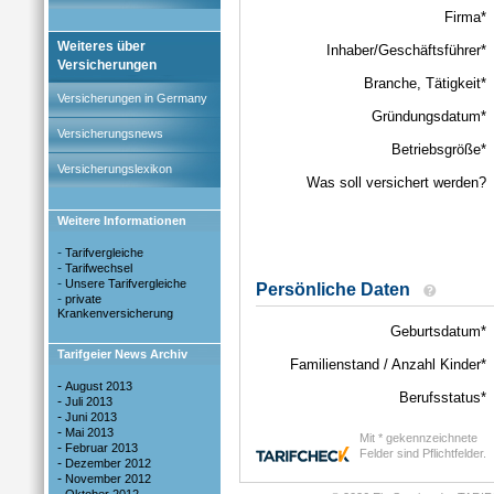
Weiteres über
Versicherungen
Versicherungen in Germany
Versicherungsnews
Versicherungslexikon
Weitere Informationen
-
Tarifvergleiche
-
Tarifwechsel
-
Unsere Tarifvergleiche
-
private
Krankenversicherung
Tarifgeier News Archiv
-
August 2013
-
Juli 2013
-
Juni 2013
-
Mai 2013
-
Februar 2013
-
Dezember 2012
-
November 2012