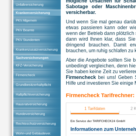
mögliche Ursachen für Schäd
Unfallversicherung
Sabotage oder Maschinenbr
versicherbar.
Krankenversicherung
PKV Allgemein
Und wenn Sie mal genau darüber
etwas passieren kann oder wi
PKV Beamte
wenn der Betrieb dann plötzlich 
dann wird Ihnen klar, dass Sie
PKV Stundenten
dringend brauchen. Damit er
Krankenzusatzversicherung
brauchen, um ruhig schlafen zu 
Sachversicherungen
Aber die Angebote sollten Sie b
unbedingt vergleichen, denn hie
KFZ-Versicherung
Sie haben keine Zeit zu verlier
Firmencheck
Firmencheck
bei uns! Geben S
Hilfe und investieren Sie einige 
Grundbesitzerhaftpflicht
Firmencheck Tarifrechner:
Haftpflichtversicherung
Hausratversicherung
Hundeversicherung
Rechtsschutzversicherung
Wohn-und Gebäudever.