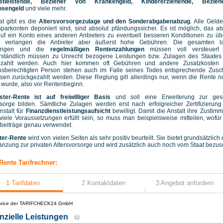
enstleistende, Bezieher von Krankengeld, Kindererziehende, Bezie
osengeld
und viele mehr.
t gibt es die
Altersvorsorgezulage und den Sonderabgabenabzug
. Alle Gelde
Sparkonten deponiert sind, sind absolut pfändungssicher. Es ist möglich, das a
auf ein Konto eines anderen Anbieters zu eventuell besseren Konditionen zu üb
s verlangen die Anbieter aber äußerst hohe Gebühren. Die gesamten l
lungen und die
regelmäßigen Rentenzahlungen
müssen voll versteuert 
rständlich müssen zu Unrecht bezogene Leistungen bzw. Zulagen des Staates 
ezahlt werden. Auch hier kommen oft Gebühren und andere Zusatzkosten 
sberechtigten Person stehen auch im Falle seines Todes entsprechende Zusc
en zurückgezahlt werden. Diese Reglung gilt allerdings nur, wenn die Rente n
wurde, also vor Rentenbeginn.
ster-Rente ist auf freiwilliger Basis
und soll eine Erweiterung zur gese
rsorge bilden. Sämtliche Zulagen werden erst nach erfolgreicher Zertifizierun
stalt für
Finanzdienstleistungsaufsicht
bewilligt. Damit die Anstalt ihre Zustimm
iele Voraussetzungen erfüllt sein, so muss man beispielsweise mitteilen, wofü
beiträge genau verwendet.
ter-Rente
wird von vielen Seiten als sehr positiv beurteilt. Sie bietet grundsätzlich
änzung zur privaten Altersvorsorge und wird zusätzlich auch noch vom Staat bezus
Rente Tarifrechner: