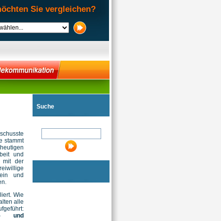
öchten Sie vergleichen?
Suche
schusste
ame stammt
 heutigen
beit und
 mit der
reiwillige
 ein und
en.
liert. Wie
lten alle
eführt:
hr- und