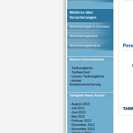
Weiteres über
Versicherungen
Versicherungen in Germany
Versicherungsnews
Versicherungslexikon
Weitere Informationen
-
Tarifvergleiche
-
Tarifwechsel
-
Unsere Tarifvergleiche
-
private
Krankenversicherung
Tarifgeier News Archiv
-
August 2013
-
Juli 2013
-
Juni 2013
-
Mai 2013
-
Februar 2013
-
Dezember 2012
-
November 2012