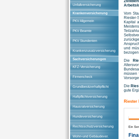
Zivildi
Unfallversicherung
Arbeitsl
Krankenversicherung
Vom Staa
Riester-
PKV Allgemein
Kapital 
Meisten
Teilzah
PKV Beamte
Selbstve
zurückg
PKV Stundenten
Anspruch
und müss
Krankenzusatzversicherung
bezogen 
Sachversicherungen
Die
Rie
Altersvo
KFZ-Versicherung
Bundesan
müssen v
Firmencheck
Vorsorge
Die
Ries
Grundbesitzerhaftpflicht
gute Erg
Haftpflichtversicherung
Riester 
Hausratversicherung
Hundeversicherung
Rechtsschutzversicherung
Wohn-und Gebäudever.