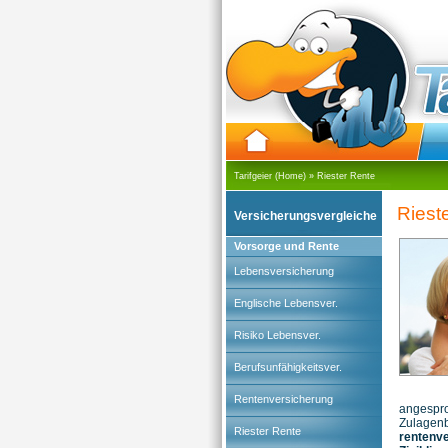
Tarifgeier (Home)
»
Riester Rente
Riest
Versicherungsvergleiche
Vorsorge und Rente
Lebensversicherung
Englische Lebensver.
Risiko Lebensver.
Berufsunfähigkeitsver.
Rentenversicherung
angespro
Zulagen
Riester Rente
renten