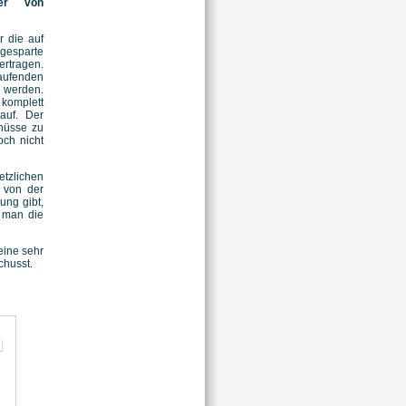
her von
r die auf
bgesparte
ertragen.
aufenden
werden.
komplett
auf. Der
hüsse zu
och nicht
tzlichen
g von der
ung gibt,
r man die
 eine sehr
chusst.