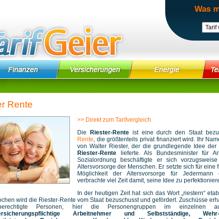
Was m
er Rente
>> Direkt zum Tarifvergleich
Die
Riester-Rente
ist eine durch den Staat bezu
Rente
, die größtenteils privat finanziert wird. Ihr N
von Walter Riester, der die grundlegende Idee der
Riester-Rente
lieferte. Als Bundesminister für Ar
Sozialordnung beschäftigte er sich vorzugsweise
Altersvorsorge der Menschen. Er setzte sich für eine f
Möglichkeit der Altersvorsorge für Jedermann
verbrachte viel Zeit damit, seine Idee zu perfektionier
In der heutigen Zeit hat sich das Wort „riestern“ etab
chen wird die Riester-Rente vom Staat bezuschusst und gefördert. Zuschüsse erha
berechtigte Personen, hier die Personengruppen im einzelnen aufg
versicherungspflichtige Arbeitnehmer und Selbstständige, We