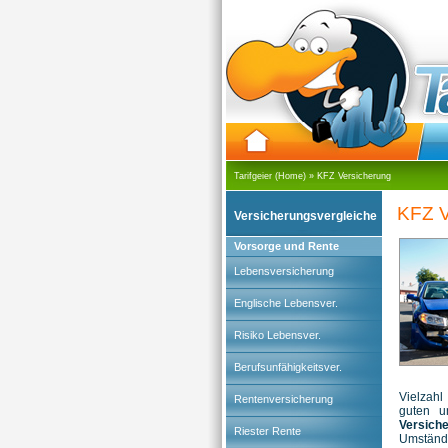
Tarifgeier (Home)
»
KFZ Versicherung
KFZ V
Versicherungsvergleiche
Vorsorge und Rente
Lebensversicherung
Englische Lebensver.
Risiko Lebensver.
Berufsunfähigkeitsver.
Vielzahl
Rentenversicherung
guten u
Versich
Riester Rente
Umständ