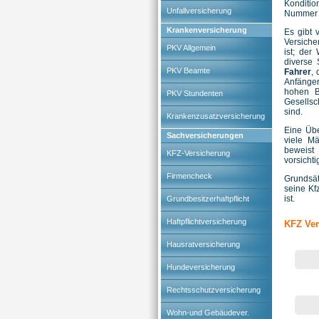
Konditio
Unfallversicherung
Nummer 
Krankenversicherung
Es gibt 
Versiche
PKV Allgemein
ist; der
diverse 
PKV Beamte
Fahrer
, 
Anfänger
hohen B
PKV Stundenten
Gesellsc
sind.
Krankenzusatzversicherung
Eine Übe
Sachversicherungen
viele Mä
beweist 
KFZ-Versicherung
vorsichti
Firmencheck
Grundsät
seine Kf
ist.
Grundbesitzerhaftpflicht
Haftpflichtversicherung
KFZ Ver
Hausratversicherung
Hundeversicherung
Rechtsschutzversicherung
Wohn-und Gebäudever.