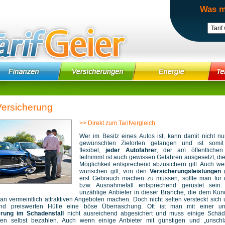
Was m
ersicherung
>> Direkt zum Tarifvergleich
Wer im Besitz eines Autos ist, kann damit nicht n
gewünschten Zielorten gelangen und ist somit
flexibel,
jeder Autofahrer
, der am öffentlichen
teilnimmt ist auch gewissen Gefahren ausgesetzt, di
Möglichkeit entsprechend abzusichern gilt. Auch w
wünschen gilt, von den
Versicherungsleistungen
erst Gebrauch machen zu müssen, sollte man für 
bzw. Ausnahmefall entsprechend gerüstet sein.
unzählige Anbieter in dieser Branche, die dem Ku
 an vermeintlich attraktiven Angeboten machen. Doch nicht selten versteckt sich 
nd preiswerten Hülle eine böse Überraschung. Oft ist man mit einer un
erung im Schadensfall
nicht ausreichend abgesichert und muss einige Schäd
en selbst bezahlen. Auch wenn einige Anbieter mit günstigen und „unschl