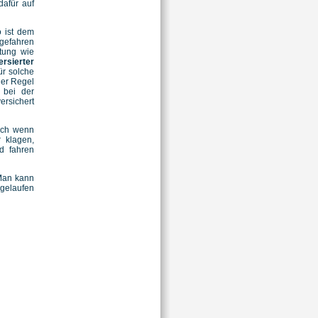
dafür auf
 ist dem
 gefahren
tung wie
rsierter
für solche
der Regel
bei der
ersichert
Auch wenn
 klagen,
d fahren
 Man kann
sgelaufen