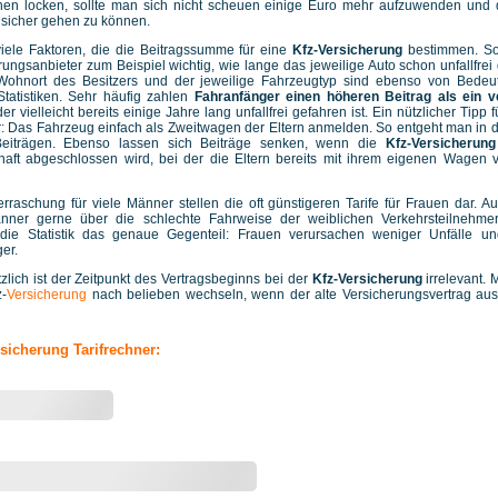
nen locken, sollte man sich nicht scheuen einige Euro mehr aufzuwenden und 
sicher gehen zu können.
viele Faktoren, die die Beitragssumme für eine
Kfz-Versicherung
bestimmen. So
rungsanbieter zum Beispiel wichtig, wie lange das jeweilige Auto schon unfallfrei
 Wohnort des Besitzers und der jeweilige Fahrzeugtyp sind ebenso von Bedeu
Statistiken. Sehr häufig zahlen
Fahranfänger einen höheren Beitrag als ein ve
der vielleicht bereits einige Jahre lang unfallfrei gefahren ist. Ein nützlicher Tipp 
: Das Fahrzeug einfach als Zweitwagen der Eltern anmelden. So entgeht man in 
eiträgen. Ebenso lassen sich Beiträge senken, wenn die
Kfz-Versicherung
haft abgeschlossen wird, bei der die Eltern bereits mit ihrem eigenen Wagen v
rraschung für viele Männer stellen die oft günstigeren Tarife für Frauen dar. 
nner gerne über die schlechte Fahrweise der weiblichen Verkehrsteilnehmer
die Statistik das genaue Gegenteil: Frauen verursachen weniger Unfälle un
ger.
zlich ist der Zeitpunkt des Vertragsbeginns bei der
Kfz-Versicherung
irrelevant.
z-
Versicherung
nach belieben wechseln, wenn der alte Versicherungsvertrag au
sicherung Tarifrechner: