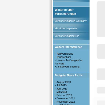
Weiteres über
Versicherungen
Versicherungen in Germany
Versicherungsnews
Versicherungslexikon
Weitere Informationen
-
Tarifvergleiche
-
Tarifwechsel
-
Unsere Tarifvergleiche
-
private
Krankenversicherung
Tarifgeier News Archiv
-
August 2013
-
Juli 2013
-
Juni 2013
-
Mai 2013
-
Februar 2013
-
Dezember 2012
-
November 2012