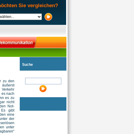
öchten Sie vergleichen?
Suche
ur zu den
 äußerst
 Verkehr
e es nach
enn es zu
gar nicht
den Not-
 Es gibt
nden eine
unter der
seriösen
en unter
agbaren“