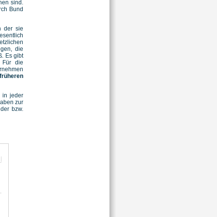
hen sind.
urch Bund
 der sie
esentlich
etzlichen
ngen, die
. Es gibt
 Für die
ernehmen
früheren
in jeder
gaben zur
nder bzw.