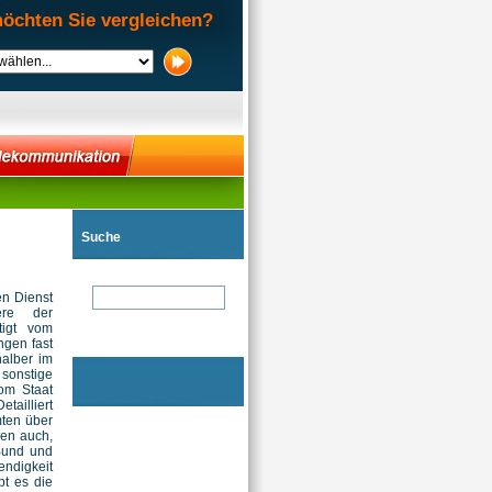
öchten Sie vergleichen?
Suche
hen Dienst
ere der
tigt vom
ngen fast
halber im
onstige
vom Staat
tailliert
mten über
ren auch,
 Bund und
endigkeit
bt es die