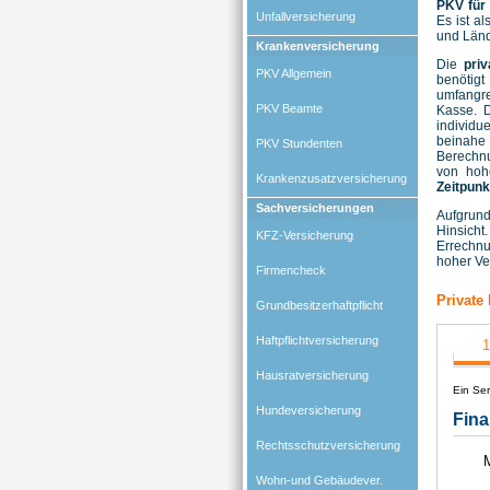
PKV für
Unfallversicherung
Es ist a
und Länd
Krankenversicherung
Die
pri
PKV Allgemein
benötigt
umfangre
PKV Beamte
Kasse. D
individu
beinahe
PKV Stundenten
Berechnu
von hoh
Krankenzusatzversicherung
Zeitpunk
Sachversicherungen
Aufgrund
Hinsicht
KFZ-Versicherung
Errechnu
hoher Ve
Firmencheck
Private
Grundbesitzerhaftpflicht
Haftpflichtversicherung
Hausratversicherung
Hundeversicherung
Rechtsschutzversicherung
Wohn-und Gebäudever.