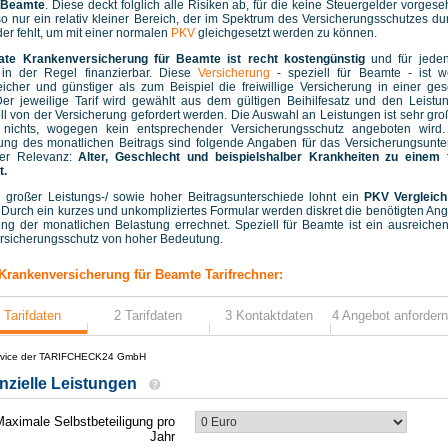
 Beamte
. Diese deckt folglich alle Risiken ab, für die keine Steuergelder vorgese
lso nur ein relativ kleiner Bereich, der im Spektrum des Versicherungsschutzes d
er fehlt, um mit einer normalen
PKV
gleichgesetzt werden zu können.
vate Krankenversicherung für Beamte ist recht kostengünstig
und für jeden
 in der Regel finanzierbar. Diese
Versicherung
- speziell für Beamte - ist w
icher und günstiger als zum Beispiel die freiwillige Versicherung in einer ges
er jeweilige Tarif wird gewählt aus dem gültigen Beihilfesatz und den Leistu
ell von der Versicherung gefordert werden. Die Auswahl an Leistungen ist sehr groß
 nichts, wogegen kein entsprechender Versicherungsschutz angeboten wird.
ng des monatlichen Beitrags sind folgende Angaben für das Versicherungsunt
er Relevanz:
Alter, Geschlecht und beispielshalber Krankheiten zu einem 
t.
 großer Leistungs-/ sowie hoher Beitragsunterschiede lohnt ein
PKV Vergleich
. Durch ein kurzes und unkompliziertes Formular werden diskret die benötigten An
ng der monatlichen Belastung errechnet. Speziell für Beamte ist ein ausreiche
rsicherungsschutz von hoher Bedeutung.
 Krankenversicherung für Beamte Tarifrechner: