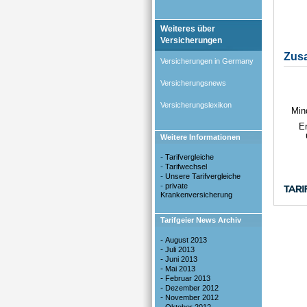
Weiteres über
Versicherungen
Versicherungen in Germany
Versicherungsnews
Versicherungslexikon
Weitere Informationen
-
Tarifvergleiche
-
Tarifwechsel
-
Unsere Tarifvergleiche
-
private
Krankenversicherung
Tarifgeier News Archiv
-
August 2013
-
Juli 2013
-
Juni 2013
-
Mai 2013
-
Februar 2013
-
Dezember 2012
-
November 2012