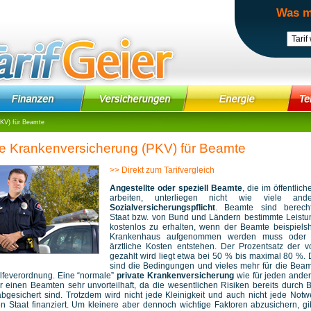
Was m
PKV) für Beamte
te Krankenversicherung (PKV) für Beamte
>> Direkt zum Tarifvergleich
Angestellte oder speziell Beamte
, die im öffentlic
arbeiten, unterliegen nicht wie viele and
Sozialversicherungspflicht
. Beamte sind berech
Staat bzw. von Bund und Ländern bestimmte Leistu
kostenlos zu erhalten, wenn der Beamte beispiels
Krankenhaus aufgenommen werden muss oder s
ärztliche Kosten entstehen. Der Prozentsatz der 
gezahlt wird liegt etwa bei 50 % bis maximal 80 %. De
sind die Bedingungen und vieles mehr für die Bea
ilfeverordnung. Eine “normale”
private Krankenversicherung
wie für jeden ande
r einen Beamten sehr unvorteilhaft, da die wesentlichen Risiken bereits durch
bgesichert sind. Trotzdem wird nicht jede Kleinigkeit und auch nicht jede Notw
n Staat finanziert. Um kleinere aber dennoch wichtige Faktoren abzusichern, gi