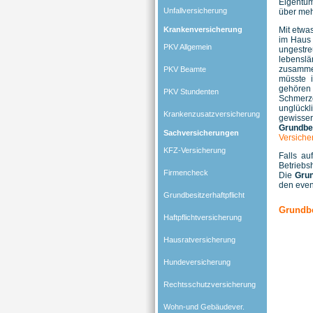
Eigentüm
Unfallversicherung
über meh
Krankenversicherung
Mit etwa
im Haus 
PKV Allgemein
ungestre
lebenslä
zusamme
PKV Beamte
müsste i
gehören
PKV Stundenten
Schmerze
unglückl
Krankenzusatzversicherung
gewiss
Grundbes
Sachversicherungen
Versiche
KFZ-Versicherung
Falls au
Betriebs
Firmencheck
Die
Grun
den even
Grundbesitzerhaftpflicht
Grundbes
Haftpflichtversicherung
Hausratversicherung
Hundeversicherung
Rechtsschutzversicherung
Wohn-und Gebäudever.