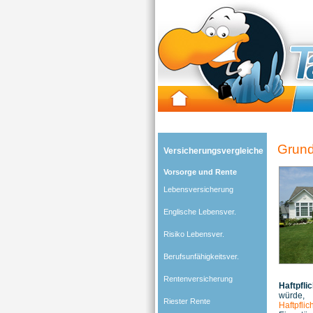
Tarifgeier (Home)
»
Grundbesitzerhaftpflicht
Grundb
Versicherungsvergleiche
Vorsorge und Rente
Lebensversicherung
Englische Lebensver.
Risiko Lebensver.
Berufsunfähigkeitsver.
Rentenversicherung
Haftpfli
würde, 
Riester Rente
Haftpflic