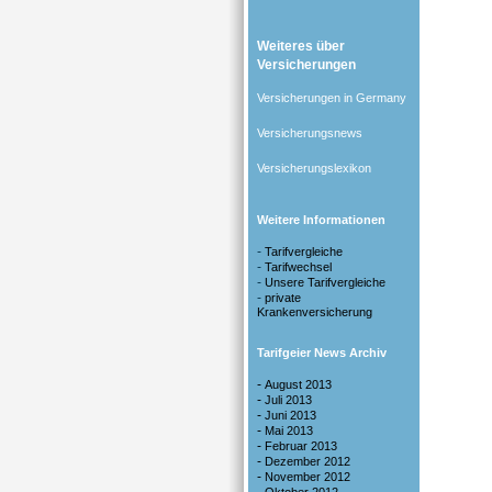
Weiteres über
Versicherungen
Versicherungen in Germany
Versicherungsnews
Versicherungslexikon
Weitere Informationen
-
Tarifvergleiche
-
Tarifwechsel
-
Unsere Tarifvergleiche
-
private
Krankenversicherung
Tarifgeier News Archiv
-
August 2013
-
Juli 2013
-
Juni 2013
-
Mai 2013
-
Februar 2013
-
Dezember 2012
-
November 2012