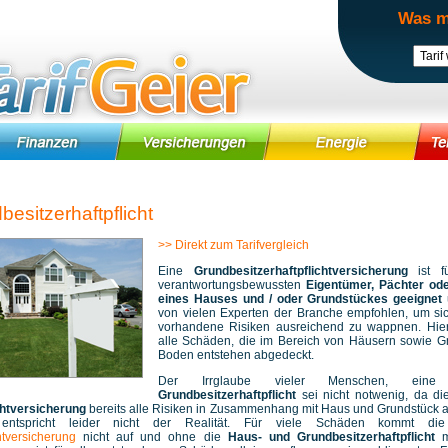
Was m
esitzerhaftpflicht
>> Direkt zum Tarifvergleich
Eine
Grundbesitzerhaftpflichtversicherung
ist f
verantwortungsbewussten
Eigentümer, Pächter ode
eines Hauses und / oder Grundstückes geeignet
von vielen Experten der Branche empfohlen, um si
vorhandene Risiken ausreichend zu wappnen. Hie
alle Schäden, die im Bereich von Häusern sowie G
Boden entstehen abgedeckt.
Der Irrglaube vieler Menschen, eine 
Grundbesitzerhaftpflicht
sei nicht notwenig, da d
chtversicherung
bereits alle Risiken in Zusammenhang mit Haus und Grundstück
entspricht leider nicht der Realität. Für viele Schäden kommt die
htversicherung
nicht auf und ohne die
Haus- und Grundbesitzerhaftpflicht
m