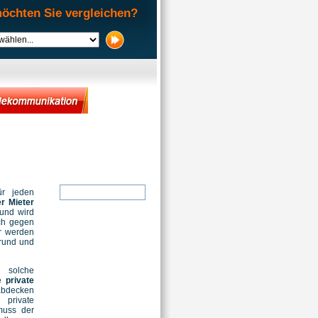
öchten Sie vergleichen?
Suche
ür jeden
r Mieter
und wird
ch gegen
r werden
rund und
solche
ie
private
 abdecken
 private
uss der