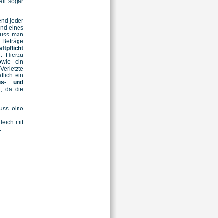
all sogar
end jeder
und eines
muss man
e Beträge
ftpflicht
n. Hierzu
owie ein
erletzte
lich ein
us- und
, da die
muss eine
gleich mit
.