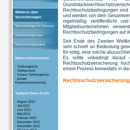
Grundstücksrechtsschut
Rechtsschutzbedingungen sind
Weiteres über
und werden von dem Gesamtverb
Versicherungen
regelmäßig veröffentlicht u
Mitgliedsunternehmen verwe
Versicherungen in Germany
Rechtsschutzbedingungen auf d
Versicherungsnews
Seit Ende des Zweiten Weltk
Versicherungslexikon
sehr schnell an Bedeutung gew
für nötig, eine solche abzuschli
Es sollte unbedingt darauf
Weitere Informationen
Rechtsschutzversicherung hoc
-
Tarifvergleiche
einem Prozess keinesfalls in di
-
Tarifwechsel
-
Unsere Tarifvergleiche
-
private
Rechtsschutzversicherung 
Krankenversicherung
Tarifgeier News Archiv
-
August 2013
-
Juli 2013
-
Juni 2013
-
Mai 2013
-
Februar 2013
-
Dezember 2012
-
November 2012