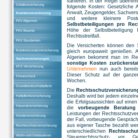
variieren. In der Regel überni
Unfallversicherung
folgende Kosten: Gesetzliche 
Anwalt, Zeugengelder, Sachvers
Krankenversicherung
und weitere kleinere Pos
PKV Allgemein
Selbstbeteiligungen pro Rech
Höhe der Selbstbeteiligung
PKV Beamte
Rechtsstreitfall.
PKV Stundenten
Die Versicherten können den S
Krankenzusatzversicherung
gleich europaweit genießen. 
Algerien bekommt man im Rec
Sachversicherungen
sonstige Kosten zurückerstat
KFZ-Versicherung
Unternehmen
nun auch bereits
Dieser Schutz auf der ganze
Firmencheck
Wochen.
Grundbesitzerhaftpflicht
Die
Rechtsschutzversicheru
Deshalb wird bei jedem einzelne
Haftpflichtversicherung
die Erfolgsaussichten auf eine
Hausratversicherung
die
vorbeugende Beratung
Leistungen der Rechtsschutzvers
Hundeversicherung
der Fall, vorbeugende Gespräc
aus eigener Tasche bezahlt wer
Rechtsschutzversicherung
unterschiedlichen
Rechtsschu
Wohn-und Gebäudever.
Steuerrechtsschutz- vor