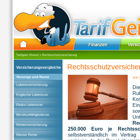
Tarifgeier (Home)
»
Rechtsschutzversicherung
Rechtsschutzversiche
Versicherungsvergleiche
>> 
Vorsorge und Rente
Lebensversicherung
Di
Rub
Englische Lebensver.
Kos
Ei
Risiko Lebensver.
so
Berufsunfähigkeitsver.
Un
Re
Rentenversicherung
250.000 Euro je Rechtssch
selbstverständlich im Vertrag
Riester Rente