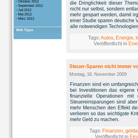
-
Oktober 2012
die Dringlichkeit dieser Thema
-
September 2012
nicht nur selbst, sondern entla
-
Juli 2012
mehr gespart werden, damit irg
-
Mai 2012
-
März 2012
einer Studie sparen deutsche 
alle notwendigen Technologien
Web Tipps
Tags:
Autos
,
Energie
,
I
Veröffentlicht in
Ene
Steuer-Sparen nicht immer vor
Montag, 16. November 2009
Finanzen sind ein umfangreic
bei Investitionen das eigene
finanzielle Operationen mi
Steuereinsparungen sind aber 
mehr Menschen den Effekt de
verlieren so das wichtigste K
mehr Geld zu machen.
Tags:
Finanzen
,
gelda
Veröffentlicht in
Fin