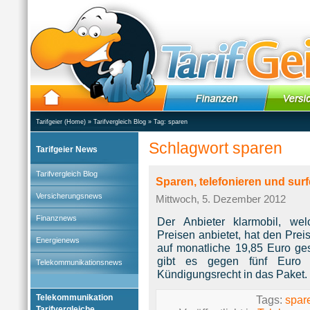
Tarifgeier (Home)
»
Tarifvergleich Blog
» Tag:
sparen
Schlagwort sparen
Tarifgeier News
Tarifvergleich Blog
Sparen, telefonieren und surf
Versicherungsnews
Mittwoch, 5. Dezember 2012
Finanznews
Der Anbieter klarmobil, welc
Preisen anbietet, hat den Preis
Energienews
auf monatliche 19,85 Euro ge
gibt es gegen fünf Euro 
Telekommunikationsnews
Kündigungsrecht in das Paket.
Telekommunikation
Tags:
spar
Tarifvergleiche