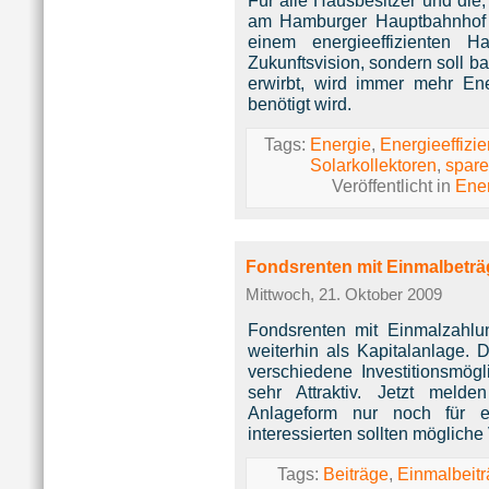
Für alle Hausbesitzer und die
am Hamburger Hauptbahnhof z
einem energieeffizienten 
Zukunftsvision, sondern soll b
erwirbt, wird immer mehr En
benötigt wird.
Tags:
Energie
,
Energieeffizi
Solarkollektoren
,
spar
Veröffentlicht in
Ene
Fondsrenten mit Einmalbeträ
Mittwoch, 21. Oktober 2009
Fondsrenten mit Einmalzahl
weiterhin als Kapitalanlage. 
verschiedene Investitionsmögl
sehr Attraktiv. Jetzt meld
Anlageform nur noch für ei
interessierten sollten möglich
Tags:
Beiträge
,
Einmalbeit