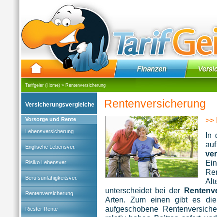
Tarifgeier (Home)
»
Rentenversicherung
Rentenversicherung
Versicherungsvergleiche
>> 
Vorsorge und Rente
Lebensversicherung
In 
au
Englische Lebensver.
ve
E
Risiko Lebensver.
Ren
Berufsunfähigkeitsver.
Alt
unterscheidet bei der
Rentenv
Rentenversicherung
Arten. Zum einen gibt es di
aufgeschobene Rentenversicher
Riester Rente