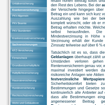
relativ hohen Beitrag sofort un
Unfallversicherung
den Rest des Lebens. Bei der
a
der Versicherte hingegen über
Krankenversicherung
Betrag ein und kann sich kurz 
PKV Allgemein
Auszahlung wie bei der be
komplett wünscht, oder ob er 
PKV Beamte
Betrag erhalten möchte. Welche V
PKV Stundenten
selbst herausfinden. Die 
Mindestverzinsung in Höhe v
Krankenzusatzversicherung
Verzinsung erhält der Kunde
Zinssatz teilweise auf über 6 %
Sachversicherungen
KFZ-Versicherung
Tatsächlich ist es so, dass di
Geldanlagen
überhaupt zählt u
Firmencheck
Umständen verloren gehen
Rentenversicherern genau vor, w
Grundbesitzerhaftpflicht
maximal investiert werden dar
Haftpflichtversicherung
risikoreiche Anlagen wie Aktien
festverzinsliche Wertpapiere
Hausratversicherung
Sicherheitskomfort bieten 
Bestimmungen und Gesetze sorg
Hundeversicherung
kontinuierlich alle Anbieter a
Rechtsschutzversicherung
dass alle Bestimmungen eing
angemessener Beitrag g
Wohn-und Gebäudever.