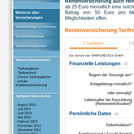
Rentenversicherung auch rent
ab 25 Euro monatlich eine solc
Betrag von 50 Euro pro Mo
Weiteres über
Möglichkeiten offen.
Versicherungen
Versicherungen in Germany
Rentenversicherung Tarifr
Versicherungsnews
Versicherungslexikon
Weitere Informationen
-
Tarifvergleiche
-
Tarifwechsel
-
Unsere Tarifvergleiche
-
private
Krankenversicherung
Tarifgeier News Archiv
-
August 2013
-
Juli 2013
-
Juni 2013
-
Mai 2013
-
Februar 2013
-
Dezember 2012
-
November 2012