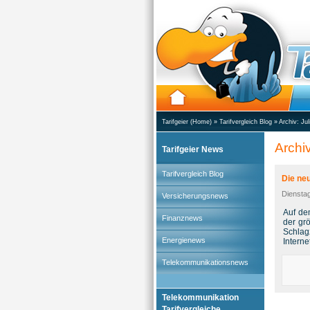
Tarifgeier (Home)
»
Tarifvergleich Blog
» Archiv:
Jul
Archiv
Tarifgeier News
Tarifvergleich Blog
Die ne
Dienstag
Versicherungsnews
Auf de
Finanznews
der gr
Schlag
Energienews
Interne
Telekommunikationsnews
Telekommunikation
Tarifvergleiche