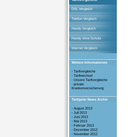
DSL Vergleich
Telefon Vergleich
Handy Vergleich
Handy ohne Schufa
Internet Vergleich
Weitere Informationen
-
Tarifvergleiche
-
Tarifwechsel
-
Unsere Tarifvergleiche
-
private
Krankenversicherung
Tarifgeier News Archiv
-
August 2013
-
Juli 2013
-
Juni 2013
-
Mai 2013
-
Februar 2013
-
Dezember 2012
-
November 2012