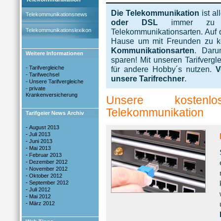
Die Telekommunikation
ist a
Telekommunikationsnews
oder DSL
immer zu be
Telekommunikationslexikon
Telekommunikationsarten. Auf 
Hause um mit Freunden zu k
Kommunikationsarten
. Daru
Weitere Informationen
sparen! Mit unseren Tarifverg
-
Tarifvergleiche
für andere Hobby´s nutzen.
V
-
Tarifwechsel
unsere Tarifrechner
.
-
Unsere Tarifvergleiche
-
private
Krankenversicherung
Unsere kostenlo
Telekommunikation
Tarifgeier News Archiv
-
August 2013
-
Juli 2013
-
Juni 2013
-
Mai 2013
-
Februar 2013
-
Dezember 2012
-
November 2012
-
Oktober 2012
-
September 2012
-
Juli 2012
-
Mai 2012
-
März 2012