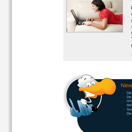
New
Die
Die
HTC
das
Sma
Die