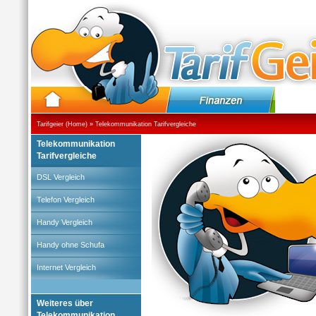
Tarifgeier (Home)
»
Telekommunikation Tarifvergleiche
Telekommunikation
Tarifvergleiche
DSL Vergleich
Telefon Vergleich
Handy Vergleich
Handy ohne Schufa
Internet Vergleich
Weiteres über
Telekommunikation