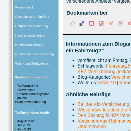
verschiedene Anbieter vergleic
Firmencheck
Bookmarken bei
Grundbesitzerhaftpflicht
Haftpflichtversicherung
Hausratversicherung
Informationen zum Blogar
Hundeversicherung
ein Fahrzeug?"
Rechtsschutzversicherung
veröffentlicht am Freitag,
Wohn-und Gebäudever.
Schlagworte:
Fahrzeug
,
H
KFZ-Versicherung
,
teilka
Blog-Kategorie:
Versiche
Weitere Informationen
Weiteres:
RSS 2.0
|
Komme
-
Tarifvergleiche
-
Tarifwechsel
Ähnliche Beiträge
-
Unsere Tarifvergleiche
-
private
Krankenversicherung
Bei der Kfz-Versicherung 
Wissenswertes über die K
Tarifgeier News Archiv
Den Stichtag für Kfz Vers
Versicherungs-Rahmenverei
-
August 2013
-
Juli 2013
Unternehmen
-
Juni 2013