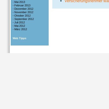
Versicherungsnehmer wähl
-
Mai 2013
-
Februar 2013
-
Dezember 2012
-
November 2012
-
Oktober 2012
-
September 2012
-
Juli 2012
-
Mai 2012
-
März 2012
Web Tipps
Impressum
|
Da