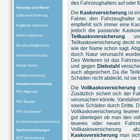
des Fahrzeughalters auf oder 
Vorsorge und Rente
Die
Kaskoversicherung
ist ei
Lebensversicherung
Fahrer, den Fahrzeughalter
empfiehlt sich immer eine Kas
Englische Lebensver.
jedoch die passende Kaskove
Risiko Lebensver.
Teilkaskoversicherung
und 
Teilkaskoversicherung deckt n
Berufsunfähigkeitsver.
wie der Name schon sagt. Ab
durch Natur verursacht wurden
Rentenversicherung
Des Weiteren ist das Fahrzeu
und gegen
Diebstahl
versiche
Riester Rente
auch abgesichert. Da die Teil
Unfallversicherung
Schäden nicht abdeckt, ist sie b
Krankenversicherung
Die
Vollkaskoversicherung
d
PKV Allgemein
Zusätzlich sichert sich der F
verursachen könnte. Vandalism
PKV Beamte
sowie Schäden durch Dritte. 
Vollkaskoversicherung teuerer
PKV Stundenten
gut überlegen ob man den voll
Krankenzusatzversicherung
teueres oder neues Fahrz
Vollkaskoversicherung
Sachversicherungen
Kaskoversicherung
man sich 
KFZ-Versicherung