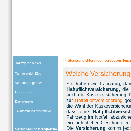
Tarifgeier (Home)
»
Tarifvergleich Blog
»
Versicherungsnews
» Blog-Artikel:
Welche Versicherun
<<
Steuererleichterungen verbessern Fina
Tarifgeier News
Welche Versicherung
Tarifvergleich Blog
Versicherungsnews
Sie haben ein Fahrzeug, da
Haftpflichtversicherung
, die 
Finanznews
auch die Kaskoversicherung. 
zur
Haftpflichtversicherung
ged
Energienews
die Wahl der Kaskoversicherun
dass eine
Haftpflichtversi
Telekommunikationsnews
Fahrzeug im Notfall abzusiche
ein potentieller Geschädigte
Die
Versicherung
kommt jedo
Versicherungsvergleiche