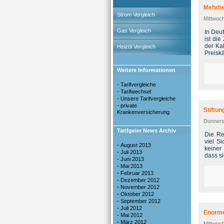
Mehrhe
Strom Vergleich
Mittwoch
Gas Vergleich
In Deut
ist di
der Ka
Heizöl Vergleich
Preisk
Weitere Informationen
-
Tarifvergleiche
-
Tarifwechsel
-
Unsere Tarifvergleiche
-
private
Stiftu
Krankenversicherung
Donners
Tarifgeier News Archiv
Die Re
viel Si
-
August 2013
keiner
-
Juli 2013
dass si
-
Juni 2013
-
Mai 2013
-
Februar 2013
-
Dezember 2012
-
November 2012
-
Oktober 2012
-
September 2012
-
Juli 2012
Enorme
-
Mai 2012
-
März 2012
Mittwoc