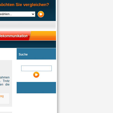
öchten Sie vergleichen?
Suche
nahmen
. Trotz
len die
ung