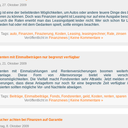
g, 27. Oktober 2009
g ist eine der beliebtesten Möglichkeiten, um Autos oder andere teuere Dinge des
ieren zu können. Doch was Finanzen angeht ist Leasing nur auf eine Ausgabe besc
urch die Raten erwirbt man das Leasingobjekt leider nicht. Wer sich schon für 
eden hat oder mit dem Gedanken spielt, sollte einiges beachten.
Tags:
auto
,
Finanzen
,
Finazierung
,
Kosten
,
Leasing
,
leasingrechner
,
Rate
,
zinsen
Veröffentlicht in
Finanznews
|
Keine Kommentare »
enten mit Einmalbeträgen nur begrenzt verfügbar
h, 21. Oktober 2009
renten mit Einmalzahlungen und Rentenversicherungen boomen weiterh
alanlage. Diese Form von Altersvorsorge bietet viele versch
itionsmöglichkeiten. Die Vielfalt macht Fondsrenten sehr Attraktiv. Jetzt melden 
herungen, dass diese Anlageform nur noch für eine begrenzte Zeit verfügbar is
sierten sollten mögliche Vor- und Nachteile abwägen.
Tags:
Beiträge
,
Einmalbeiträge
,
Fonds
,
Fondsrenten
,
geld
,
Kosten
,
renten
,
sparen
Veröffentlicht in
Finanznews
|
Keine Kommentare »
ucher achten bei Finanzen auf Garantie
tag, 8. Oktober 2009