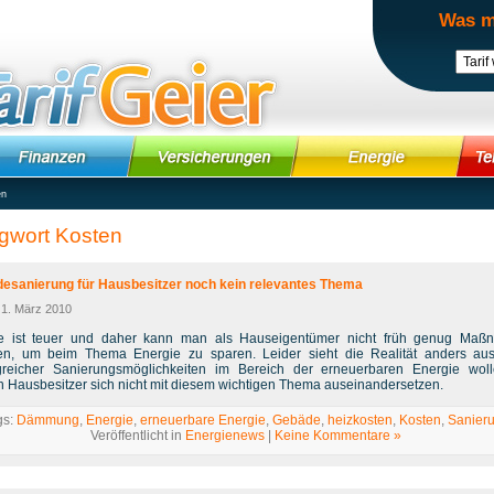
Was m
en
gwort Kosten
esanierung für Hausbesitzer noch kein relevantes Thema
 1. März 2010
e ist teuer und daher kann man als Hauseigentümer nicht früh genug Maß
fen, um beim Thema Energie zu sparen. Leider sieht die Realität anders aus
reicher Sanierungsmöglichkeiten im Bereich der erneuerbaren Energie wol
n Hausbesitzer sich nicht mit diesem wichtigen Thema auseinandersetzen.
gs:
Dämmung
,
Energie
,
erneuerbare Energie
,
Gebäde
,
heizkosten
,
Kosten
,
Sanier
Veröffentlicht in
Energienews
|
Keine Kommentare »