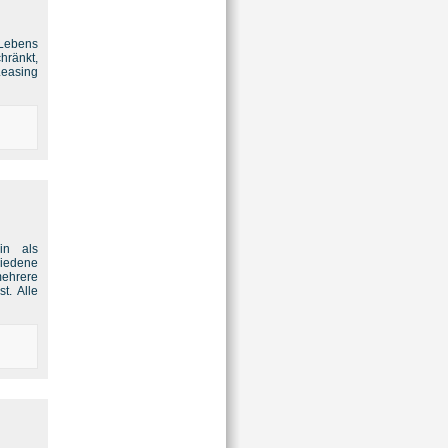
 Lebens
hränkt,
Leasing
in als
iedene
mehrere
t. Alle