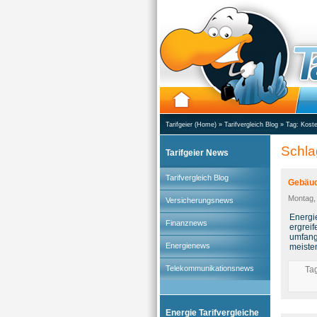
Tarifgeier (Home)
»
Tarifvergleich Blog
» Tag:
Kost
Schla
Tarifgeier News
Tarifvergleich Blog
Gebäud
Montag,
Versicherungsnews
Energi
Finanznews
ergrei
umfang
Energienews
meiste
Telekommunikationsnews
Ta
Energie Tarifvergleiche