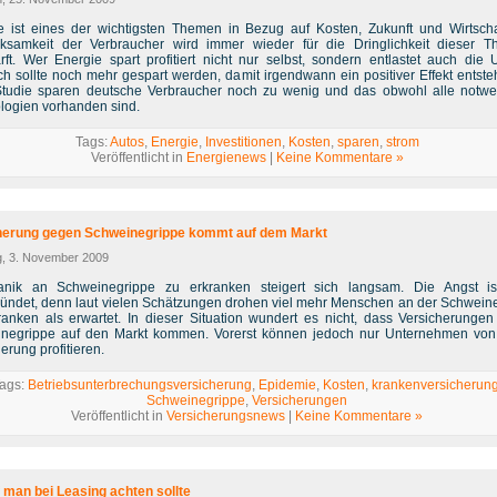
e ist eines der wichtigsten Themen in Bezug auf Kosten, Zukunft und Wirtscha
ksamkeit der Verbraucher wird immer wieder für die Dringlichkeit dieser T
rft. Wer Energie spart profitiert nicht nur selbst, sondern entlastet auch die 
ch sollte noch mehr gespart werden, damit irgendwann ein positiver Effekt entsteh
Studie sparen deutsche Verbraucher noch zu wenig und das obwohl alle notw
logien vorhanden sind.
Tags:
Autos
,
Energie
,
Investitionen
,
Kosten
,
sparen
,
strom
Veröffentlicht in
Energienews
|
Keine Kommentare »
herung gegen Schweinegrippe kommt auf dem Markt
g, 3. November 2009
nik an Schweinegrippe zu erkranken steigert sich langsam. Die Angst is
ündet, denn laut vielen Schätzungen drohen viel mehr Menschen an der Schwein
ranken als erwartet. In dieser Situation wundert es nicht, dass Versicherunge
negrippe auf den Markt kommen. Vorerst können jedoch nur Unternehmen von
erung profitieren.
ags:
Betriebsunterbrechungsversicherung
,
Epidemie
,
Kosten
,
krankenversicherun
Schweinegrippe
,
Versicherungen
Veröffentlicht in
Versicherungsnews
|
Keine Kommentare »
 man bei Leasing achten sollte