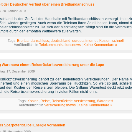
it der Deutschen verfügt über einen Breitbandanschluss
, 20. Januar 2010
schland ist der Großteil der Haushalte mit Breitbandanschlüssen versorgt. Im letzt
e Zahl wieder gestiegen. Auch wenn die Telekom ihren Anteil halten kann, nimmt d
belanschlussanbieter zu. Da sich der Markt langsam sättigt sind für die Verbrauch
ämpfe durch den erhöhten Wettbewerb zu erwarten.
Tags:
Breitbandanschluss
,
deutschland
,
europa
,
internet
,
Kosten
,
schnell
Veröffentlicht in
Telekommunikationsnews
|
Keine Kommentare »
ng Warentest nimmt Reiserücktrittsversicherung unter die Lupe
tag, 17. Dezember 2009
isrücktrittsversicherung gehört zu den beliebtesten Versicherungen. Der Name v
cherheit und einen möglichen Spielraum bei Rücktritten. So weit so gut, schließli
 auf den Kosten der Reise sitzen bleiben. Die Stiftung Warentest deckt jetzt jedo
ch die Reiserücktrittsversicherung in vielen Fällen nicht lohnt.
Tags:
Kosten
,
Reise
,
Reiserücktritt
,
versicherung
,
Warentest
Veröffentlicht in
Versicherungsnews
|
Keine Kommentare »
s Sparpotential bei Energie vorhanden
h, 25. November 2009