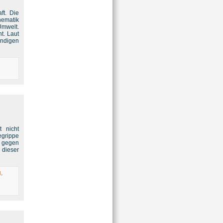
ft. Die
hematik
Umwelt.
t. Laut
endigen
t nicht
egrippe
n gegen
 dieser
g
,