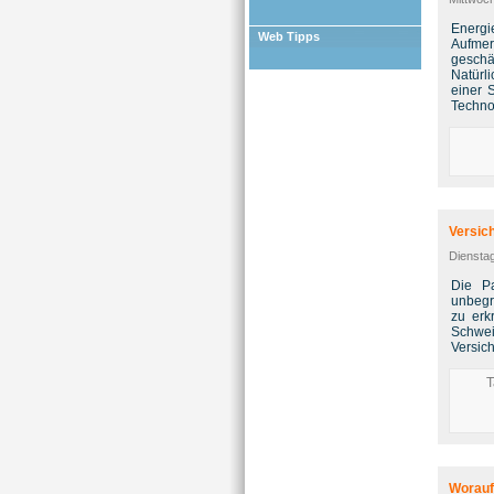
Energi
Web Tipps
Aufmer
geschä
Natürli
einer 
Techno
Versic
Diensta
Die Pa
unbegr
zu erk
Schwei
Versich
T
Worauf