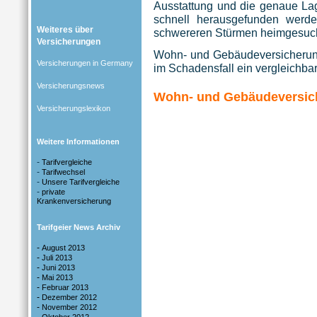
Ausstattung und die genaue La
schnell herausgefunden werde
Weiteres über
schwereren Stürmen heimgesuch
Versicherungen
Wohn- und Gebäudeversicherung
Versicherungen in Germany
im Schadensfall ein vergleichbar
Versicherungsnews
Wohn- und Gebäudeversich
Versicherungslexikon
Weitere Informationen
-
Tarifvergleiche
-
Tarifwechsel
-
Unsere Tarifvergleiche
-
private
Krankenversicherung
Tarifgeier News Archiv
-
August 2013
-
Juli 2013
-
Juni 2013
-
Mai 2013
-
Februar 2013
-
Dezember 2012
-
November 2012