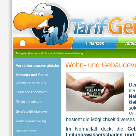
Tarifgeier (Home)
»
Wohn- und Gebäudeversicherung
Wohn- und Gebäudeve
Versicherungsvergleiche
>> 
Vorsorge und Rente
Lebensversicherung
De
be
Englische Lebensver.
Ne
kle
Risiko Lebensver.
so
Berufsunfähigkeitsver.
Ve
besteht die Möglichkeit diverses
Rentenversicherung
Im Normalfall deckt die
Geb
Riester Rente
Leitungswasserschäden und