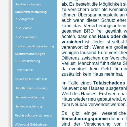
ab
. Es besteht die Möglichkeit 
Unfallversicherung
zu versichern oder als Kombina
Krankenversicherung
können Überspannungsteile an G
PKV Allgemein
auch wenn dieser Schutz eher w
kann das Versicherungsunterne
PKV Beamte
gesamten BRD frei gewählt wer
achten, dass das
Haus oder di
PKV Stundenten
versichert
ist. Jeder ist selbst
Krankenzusatzversicherung
verantwortlich. Wenn ein größe
wenigen tausend Euro versicher
Sachversicherungen
Differenz zwischen der Versi
KFZ-Versicherung
Verlust. Manchmal führt diese S
da eventuell kein Geld für e
Firmencheck
zusätzlich kein Haus mehr hat.
Grundbesitzerhaftpflicht
Im Falle eines
Totalschaden
Neuwert des Hauses ausgezahlt,
Haftpflichtversicherung
Wert des Hauses. Erst wenn na
Hausratversicherung
Haus wieder neu gebaut wird, wi
zum Neubau verwendet werden.
Hundeversicherung
Es gibt einige wesentlic
Rechtsschutzversicherung
Versicherungsprämie
dienen. 
sind der Versicherung von h
Wohn-und Gebäudever.