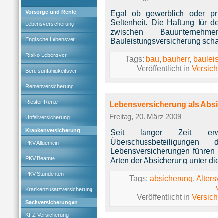
Vorsorge und Rente
Egal ob gewerblich oder pr
Seltenheit. Die Haftung für d
Lebensversicherung
zwischen Bauunterneh
Englische Lebensver.
Bauleistungsversicherung schaf
Risiko Lebensver.
Tags:
bau
,
bauherr
,
baulei
Veröffentlicht in
Versic
Berufsunfähigkeitsver.
Rentenversicherung
Riester Rente
Lebensversicherung als Absi
Freitag, 20. März 2009
Unfallversicherung
Krankenversicherung
Seit langer Zeit erwir
Überschussbeteiligungen
PKV Allgemein
Lebensversicherungen führen 
PKV Beamte
Arten der Absicherung unter d
PKV Stundenten
Tags:
absicherung
,
Alters
Krankenzusatzversicherung
Veröffentlicht in
Versic
Sachversicherungen
KFZ-Versicherung