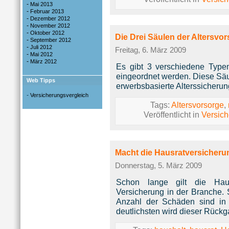
-
Mai 2013
-
Februar 2013
-
Dezember 2012
-
November 2012
-
Oktober 2012
Die Drei Säulen der Altersvo
-
September 2012
-
Juli 2012
Freitag, 6. März 2009
-
Mai 2012
-
März 2012
Es gibt 3 verschiedene Typen
eingeordnet werden. Diese Säu
Web Tipps
erwerbsbasierte Alterssicherung
-
Versicherungsvergleich
Tags:
Altersvorsorge
,
Veröffentlicht in
Versic
Macht die Hausratversicherun
Donnerstag, 5. März 2009
Schon lange gilt die Hausr
Versicherung in der Branche.
Anzahl der Schäden sind in 
deutlichsten wird dieser Rück