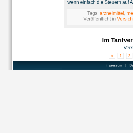
wenn einfach die Steuern auf A
Tags:
arzneimittel
,
me
Veröffentlicht in
Versic
Im Tarifve
Ver
«
1
2
Impressum
|
Da