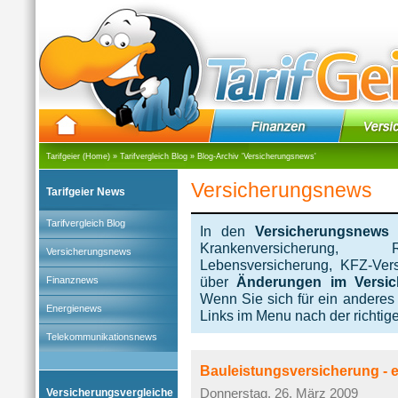
Tarifgeier (Home)
»
Tarifvergleich Blog
» Blog-Archiv '
Versicherungsnews
'
Versicherungsnews
Tarifgeier News
Tarifvergleich Blog
In den
Versicherungsnews
g
Krankenversicherung, Re
Versicherungsnews
Lebensversicherung, KFZ-Ver
über
Änderungen im Versic
Finanznews
Wenn Sie sich für ein anderes
Energienews
Links im Menu nach der richtig
Telekommunikationsnews
Bauleistungsversicherung - 
Versicherungsvergleiche
Donnerstag, 26. März 2009