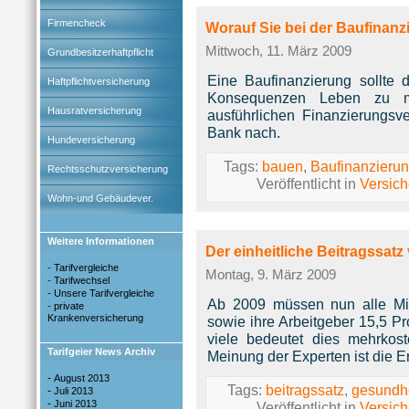
Firmencheck
Worauf Sie bei der Baufinanz
Mittwoch, 11. März 2009
Grundbesitzerhaftpflicht
Eine Baufinanzierung sollte 
Haftpflichtversicherung
Konsequenzen Leben zu m
Hausratversicherung
ausführlichen Finanzierungsve
Bank nach.
Hundeversicherung
Tags:
bauen
,
Baufinanzieru
Rechtsschutzversicherung
Veröffentlicht in
Versic
Wohn-und Gebäudever.
Weitere Informationen
Der einheitliche Beitragssatz 
-
Tarifvergleiche
Montag, 9. März 2009
-
Tarifwechsel
-
Unsere Tarifvergleiche
Ab 2009 müssen nun alle Mit
-
private
Krankenversicherung
sowie ihre Arbeitgeber 15,5 Pr
viele bedeutet dies mehrko
Tarifgeier News Archiv
Meinung der Experten ist die Er
-
August 2013
Tags:
beitragssatz
,
gesundh
-
Juli 2013
-
Juni 2013
Veröffentlicht in
Versic