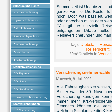
Vorsorge und Rente
Sommerzeit ist Urlaubszeit und
ganze Familie. Die Kosten für
Lebensversicherung
hoch. Doch was passiert, wen
Englische Lebensver.
oder abrechen muss oder wen
Fälle gibt es spezielle Reise
Risiko Lebensver.
entgangenen Urlaub aufko
Reiseversicherungen und man 
Berufsunfähigkeitsver.
Tags:
Diebstahl
,
Reise
Rentenversicherung
Reiserücktritt
,
Riester Rente
Veröffentlicht in
Versic
Unfallversicherung
Krankenversicherung
Versicherungsnehmer wählen 
PKV Allgemein
Mittwoch, 8. Juli 2009
PKV Beamte
Alle Fahrzeugbesitzer wissen
PKV Stundenten
Bisher war der 30. November
Versicherung kündigen konn
Krankenzusatzversicherung
immer mehr Kfz-Versicherun
Sachversicherungen
Demnach könnten die Versic
welchem Stichtag sie die Kfz-
KFZ-Versicherung