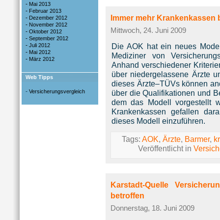
-
Mai 2013
-
Februar 2013
Immer mehr Krankenkassen b
-
Dezember 2012
-
November 2012
Mittwoch, 24. Juni 2009
-
Oktober 2012
-
September 2012
-
Die AOK hat ein neues Model
Juli 2012
-
Mai 2012
Mediziner von Versicherung
-
März 2012
Anhand verschiedener Kriterie
über niedergelassene Ärzte un
Web Tipps
dieses Ärzte–TÜVs können and
-
Versicherungsvergleich
über die Qualifikationen und 
dem das Modell vorgestellt 
Krankenkassen gefallen dar
dieses Modell einzuführen.
Tags:
AOK
,
Ärzte
,
Barmer
,
k
Veröffentlicht in
Versic
Karstadt-Quelle Versiche
betroffen
Donnerstag, 18. Juni 2009