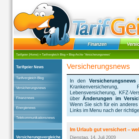
Tarifgeier (Home)
»
Tarifvergleich Blog
» Blog-Archiv '
Versicherungsnews
'
Versicherungsnews
Tarifgeier News
Tarifvergleich Blog
In den
Versicherungsnews
g
Krankenversicherung, Re
Versicherungsnews
Lebensversicherung, KFZ-Ver
über
Änderungen im Versic
Finanznews
Wenn Sie sich für ein anderes
Energienews
Links im Menu nach der richtig
Telekommunikationsnews
Im Urlaub gut versichert – w
Versicherungsvergleiche
Dienstag, 14. Juli 2009