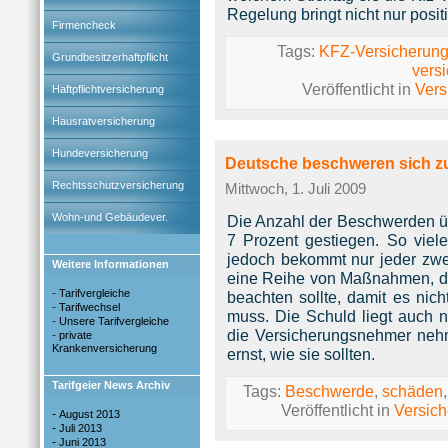
Regelung bringt nicht nur posit
Firmencheck
Tags:
KFZ-Versicherun
Grundbesitzerhaftpflicht
vers
Veröffentlicht in
Vers
Haftpflichtversicherung
Hausratversicherung
Hundeversicherung
Deutsche beschweren sich 
Rechtsschutzversicherung
Mittwoch, 1. Juli 2009
Wohn-und Gebäudever.
Die Anzahl der Beschwerden üb
7 Prozent gestiegen. So vie
jedoch bekommt nur jeder zwei
Weitere Informationen
eine Reihe von Maßnahmen, di
-
Tarifvergleiche
beachten sollte, damit es ni
-
Tarifwechsel
muss. Die Schuld liegt auch n
-
Unsere Tarifvergleiche
die Versicherungsnehmer neh
-
private
Krankenversicherung
ernst, wie sie sollten.
Tarifgeier News Archiv
Tags:
Beschwerde
,
schäden
Veröffentlicht in
Versic
-
August 2013
-
Juli 2013
-
Juni 2013