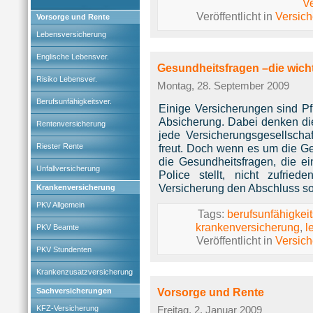
V
Veröffentlicht in
Versic
Vorsorge und Rente
Lebensversicherung
Englische Lebensver.
Gesundheitsfragen –die wicht
Risiko Lebensver.
Montag, 28. September 2009
Berufsunfähigkeitsver.
Einige Versicherungen sind Pf
Absicherung. Dabei denken di
Rentenversicherung
jede Versicherungsgesellscha
Riester Rente
freut. Doch wenn es um die Ge
die Gesundheitsfragen, die e
Unfallversicherung
Police stellt, nicht zufrie
Versicherung den Abschluss s
Krankenversicherung
PKV Allgemein
Tags:
berufsunfähigkei
krankenversicherung
,
l
PKV Beamte
Veröffentlicht in
Versic
PKV Stundenten
Krankenzusatzversicherung
Vorsorge und Rente
Sachversicherungen
KFZ-Versicherung
Freitag, 2. Januar 2009