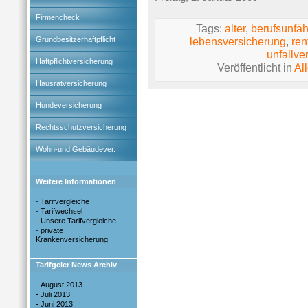
Firmencheck
Tags:
alter
,
berufsunfäh
Grundbesitzerhaftpflicht
lebensversicherung
,
ren
unfallve
Haftpflichtversicherung
Veröffentlicht in
Al
Hausratversicherung
Hundeversicherung
Rechtsschutzversicherung
Wohn-und Gebäudever.
Weitere Informationen
-
Tarifvergleiche
-
Tarifwechsel
-
Unsere Tarifvergleiche
-
private
Krankenversicherung
Tarifgeier News Archiv
-
August 2013
-
Juli 2013
-
Juni 2013