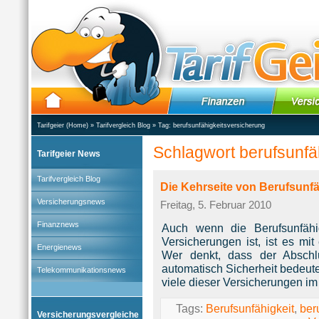
Tarifgeier (Home)
»
Tarifvergleich Blog
» Tag:
berufsunfähigkeitsversicherung
Schlagwort berufsunfä
Tarifgeier News
Tarifvergleich Blog
Die Kehrseite von Berufsunf
Versicherungsnews
Freitag, 5. Februar 2010
Finanznews
Auch wenn die Berufsunfähig
Versicherungen ist, ist es mi
Energienews
Wer denkt, dass der Abschlu
automatisch Sicherheit bedeute
Telekommunikationsnews
viele dieser Versicherungen im 
Tags:
Berufsunfähigkeit
,
ber
Versicherungsvergleiche