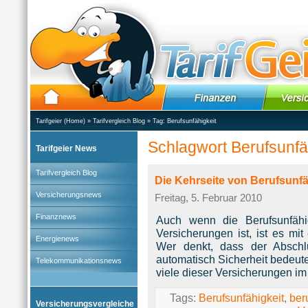
Tarifgeier (Home)
»
Tarifvergleich Blog
» Tag:
Berufsunfähigkeit
Schlagwort Berufsunfä
Tarifgeier News
Tarifvergleich Blog
Die Kehrseite von Berufsunf
Versicherungsnews
Freitag, 5. Februar 2010
Finanznews
Auch wenn die Berufsunfähig
Versicherungen ist, ist es mi
Energienews
Wer denkt, dass der Abschlu
automatisch Sicherheit bedeute
Telekommunikationsnews
viele dieser Versicherungen im 
Tags:
Berufsunfähigkeit
,
ber
Versicherungsvergleiche