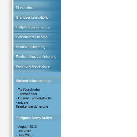
Firmencheck
Grundbesitzerhaftpflicht
Haftpflichtversicherung
Hausratversicherung
Hundeversicherung
Rechtsschutzversicherung
Wohn-und Gebäudever.
Weitere Informationen
-
Tarifvergleiche
-
Tarifwechsel
-
Unsere Tarifvergleiche
-
private
Krankenversicherung
Tarifgeier News Archiv
-
August 2013
-
Juli 2013
-
Juni 2013