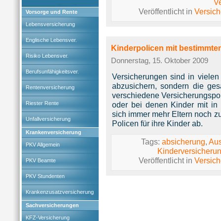
V
Veröffentlicht in
Versic
Vorsorge und Rente
Lebensversicherung
Englische Lebensver.
Kinderpolicen mit bestimmte
Risiko Lebensver.
Donnerstag, 15. Oktober 2009
Berufsunfähigkeitsver.
Versicherungen sind in vielen
abzusichern, sondern die ges
Rentenversicherung
verschiedene Versicherungspoli
Riester Rente
oder bei denen Kinder mit in 
sich immer mehr Eltern noch zu
Unfallversicherung
Policen für ihre Kinder ab.
Krankenversicherung
Tags:
absicherung
,
Aus
PKV Allgemein
Kinderversicheru
Veröffentlicht in
Versic
PKV Beamte
PKV Stundenten
Krankenzusatzversicherung
Sachversicherungen
KFZ-Versicherung