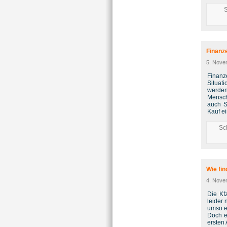
Finanze
5. Nove
Finanz
Situati
werde
Mensch
auch S
Kauf e
Sc
Wie fin
4. Nove
Die Kf
leider 
umso er
Doch e
ersten