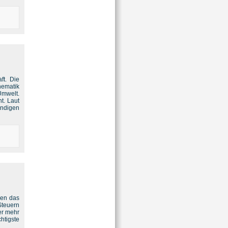
ft. Die
hematik
Umwelt.
t. Laut
endigen
nen das
Steuern
er mehr
htigste