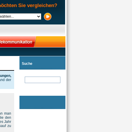
öchten Sie vergleichen?
Suche
rungen,
and der
ann man
die den
es Jahr
kauf zu