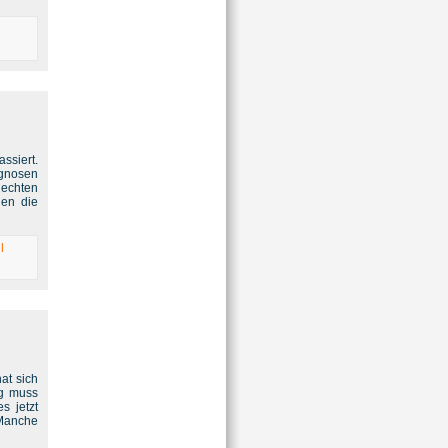
ssiert.
ognosen
lechten
den die
l
at sich
ig muss
s jetzt
 Manche