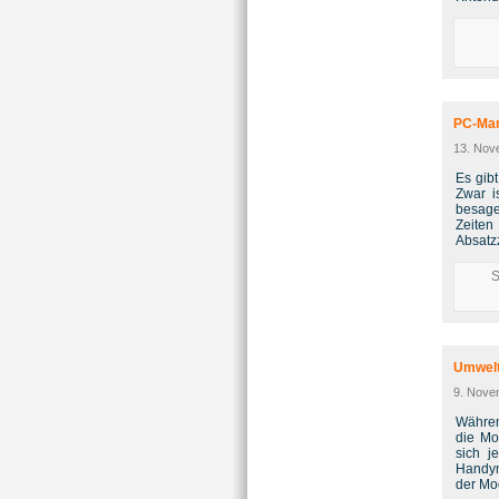
PC-Mar
13. Nov
Es gib
Zwar i
besage
Zeiten
Absatz
S
Umwelt
9. Nove
Währen
die Mo
sich j
Handym
der Mo