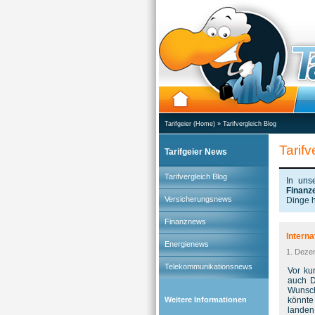
Tarifgeier (Home)
»
Tarifvergleich Blog
Tarifv
Tarifgeier News
Tarifvergleich Blog
In uns
Finanz
Versicherungsnews
Dinge h
Finanznews
Intern
Energienews
1. Deze
Telekommunikationsnews
Vor ku
auch D
Wunsch
Weitere Informationen
könnte
landen