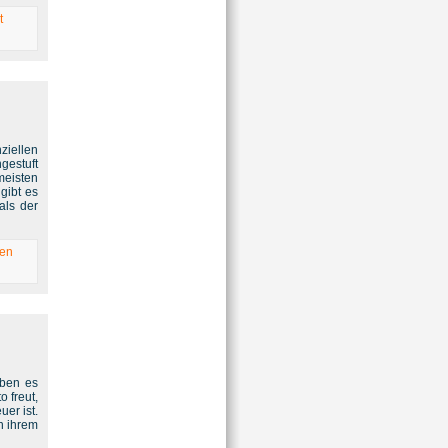
t
ziellen
gestuft
eisten
gibt es
als der
ren
aben es
o freut,
uer ist.
n ihrem