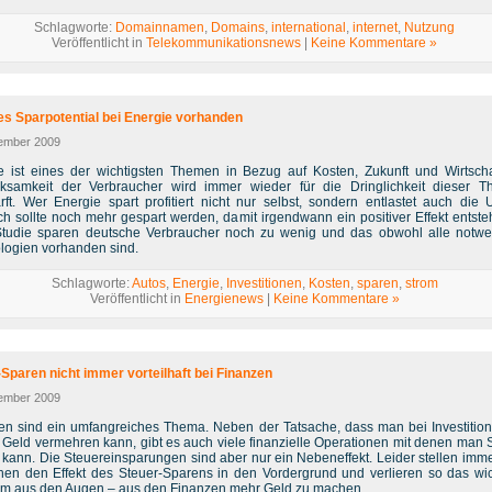
Schlagworte:
Domainnamen
,
Domains
,
international
,
internet
,
Nutzung
Veröffentlicht in
Telekommunikationsnews
|
Keine Kommentare »
s Sparpotential bei Energie vorhanden
ember 2009
e ist eines der wichtigsten Themen in Bezug auf Kosten, Zukunft und Wirtscha
ksamkeit der Verbraucher wird immer wieder für die Dringlichkeit dieser T
rft. Wer Energie spart profitiert nicht nur selbst, sondern entlastet auch die 
ch sollte noch mehr gespart werden, damit irgendwann ein positiver Effekt entsteh
Studie sparen deutsche Verbraucher noch zu wenig und das obwohl alle notw
logien vorhanden sind.
Schlagworte:
Autos
,
Energie
,
Investitionen
,
Kosten
,
sparen
,
strom
Veröffentlicht in
Energienews
|
Keine Kommentare »
Sparen nicht immer vorteilhaft bei Finanzen
ember 2009
en sind ein umfangreiches Thema. Neben der Tatsache, dass man bei Investitio
 Geld vermehren kann, gibt es auch viele finanzielle Operationen mit denen man 
 kann. Die Steuereinsparungen sind aber nur ein Nebeneffekt. Leider stellen imm
en den Effekt des Steuer-Sparens in den Vordergrund und verlieren so das wic
ium aus den Augen – aus den Finanzen mehr Geld zu machen.