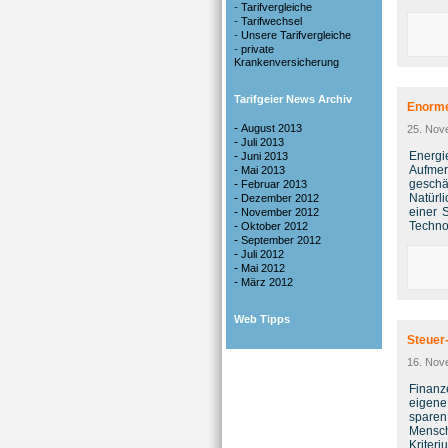
-
Tarifvergleiche
-
Tarifwechsel
-
Unsere Tarifvergleiche
-
private
Krankenversicherung
Tarifgeier News Archiv
Enorme
-
August 2013
25. Nov
-
Juli 2013
-
Energi
Juni 2013
-
Aufmer
Mai 2013
-
geschä
Februar 2013
-
Natürli
Dezember 2012
-
einer 
November 2012
-
Techno
Oktober 2012
-
September 2012
-
Juli 2012
-
Mai 2012
-
März 2012
Web Tipps
Steuer-
16. Nov
Finanz
eigene
sparen
Mensch
Kriter