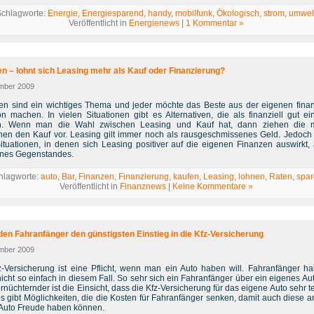
Schlagworte:
Energie
,
Energiesparend
,
handy
,
mobilfunk
,
Ökologisch
,
strom
,
umwel
Veröffentlicht in
Energienews
|
1 Kommentar »
n – lohnt sich Leasing mehr als Kauf oder Finanzierung?
mber 2009
en sind ein wichtiges Thema und jeder möchte das Beste aus der eigenen finan
on machen. In vielen Situationen gibt es Alternativen, die als finanziell gut ein
n. Wenn man die Wahl zwischen Leasing und Kauf hat, dann ziehen die m
en den Kauf vor. Leasing gilt immer noch als rausgeschmissenes Geld. Jedoch 
ituationen, in denen sich Leasing positiver auf die eigenen Finanzen auswirkt, 
ines Gegenstandes.
hlagworte:
auto
,
Bar
,
Finanzen
,
Finanzierung
,
kaufen
,
Leasing
,
lohnen
,
Raten
,
spa
Veröffentlicht in
Finanznews
|
Keine Kommentare »
den Fahranfänger den günstigsten Einstieg in die Kfz-Versicherung
mber 2009
z-Versicherung ist eine Pflicht, wenn man ein Auto haben will. Fahranfänger h
nicht so einfach in diesem Fall. So sehr sich ein Fahranfänger über ein eigenes Aut
nüchternder ist die Einsicht, dass die Kfz-Versicherung für das eigene Auto sehr te
s gibt Möglichkeiten, die die Kosten für Fahranfänger senken, damit auch diese a
 Auto Freude haben können.