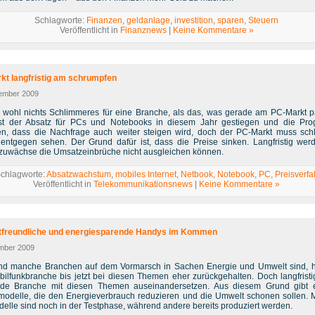
Schlagworte:
Finanzen
,
geldanlage
,
investition
,
sparen
,
Steuern
Veröffentlicht in
Finanznews
|
Keine Kommentare »
kt langfristig am schrumpfen
ember 2009
t wohl nichts Schlimmeres für eine Branche, als das, was gerade am PC-Markt pa
st der Absatz für PCs und Notebooks in diesem Jahr gestiegen und die Pr
n, dass die Nachfrage auch weiter steigen wird, doch der PC-Markt muss sch
 entgegen sehen. Der Grund dafür ist, dass die Preise sinken. Langfristig wer
zuwächse die Umsatzeinbrüche nicht ausgleichen können.
chlagworte:
Absatzwachstum
,
mobiles Internet
,
Netbook
,
Notebook
,
PC
,
Preisverfal
Veröffentlicht in
Telekommunikationsnews
|
Keine Kommentare »
freundliche und energiesparende Handys im Kommen
mber 2009
d manche Branchen auf dem Vormarsch in Sachen Energie und Umwelt sind, h
bilfunkbranche bis jetzt bei diesen Themen eher zurückgehalten. Doch langfrist
ede Branche mit diesen Themen auseinandersetzen. Aus diesem Grund gibt e
odelle, die den Energieverbrauch reduzieren und die Umwelt schonen sollen.
delle sind noch in der Testphase, während andere bereits produziert werden.