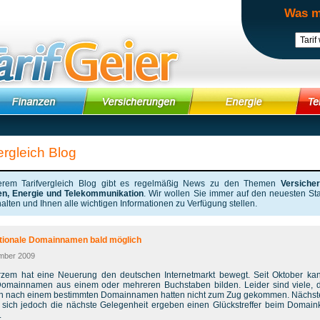
Was m
ergleich Blog
erem Tarifvergleich Blog gibt es regelmäßig News zu den Themen
Versiche
en, Energie und Telekommunikation
. Wir wollen Sie immer auf den neuesten St
alten und Ihnen alle wichtigen Informationen zu Verfügung stellen.
ationale Domainnamen bald möglich
mber 2009
rzem hat eine Neuerung den deutschen Internetmarkt bewegt. Seit Oktober k
omainnamen aus einem oder mehreren Buchstaben bilden. Leider sind viele, 
 nach einem bestimmten Domainnamen hatten nicht zum Zug gekommen. Nächst
 sich jedoch die nächste Gelegenheit ergeben einen Glückstreffer beim Domain
.