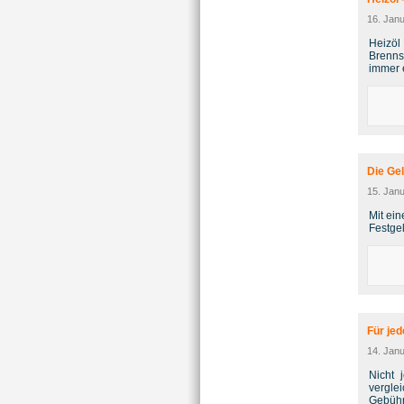
16. Jan
Heizöl 
Brenns
immer 
Die Ge
15. Jan
Mit ei
Festgel
Für je
14. Jan
Nicht 
vergle
Gebühr