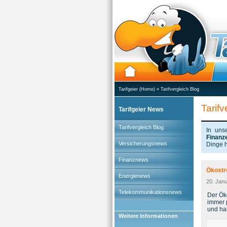
Tarifgeier (Home)
»
Tarifvergleich Blog
Tarifv
Tarifgeier News
Tarifvergleich Blog
In uns
Finanz
Versicherungsnews
Dinge h
Finanznews
Ökost
Energienews
20. Jan
Telekommunikationsnews
Der Ök
immer 
und hab
Weitere Informationen