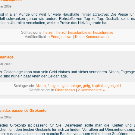
uar 2009
ist in aller Munde und wird für viele Haushalte immer attraktiver. Die Preise für
toff schwanken genau wie andere Rohstoffe von Tag zu Tag. Deshalb sollte m
einen Überblick verschaffen, welche Preise das Heizöl gerade hat.
Schlagworte:
heizen
,
heizöl
,
heizölanbieter
,
heizölpreise
Veröffentlicht in
Energienews
|
Keine Kommentare »
ldanlage
uar 2009
ner Geldanlage kann man sein Geld einfach und sicher vermehren. Aktien, Tagesge
d sind nur ein paar Arten der Geldanlage.
Schlagworte:
Aktien
,
festgeld
,
geldanlage
,
gelg
,
kapital
,
tagesgeld
Veröffentlicht in
Finanznews
|
2 Kommentare »
den das passende Girokonto
uar 2009
jedes Girokonto ist passend für Sie. Deswegen sollte man die Konten und
ichen, um den besten Girokonto für sich zu finden. Vor allem auf Überziehungszin
en muss man achten, denn manche Banken verlangen viel zu hohe Gebühren.