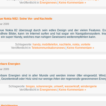
Veröffentlicht in
Energienews
|
Keine Kommentare »
ue Nokia N82: Seine Vor- und Nachteile
uar 2009
ue Nokia 82 überzeugt durch sein edles Design und der vielen Features. E
dfreie Bilder, kann im Internet surfen und hat sogar ein Navigationssystem. In
h ein super Handy, welches man ruhigen Gewissens weiterempfehlen kann.
Schlagworte:
handy
,
mobiltelefon
,
nachteile
,
nokia
,
vorteile
Veröffentlicht in
Telekommunikationsnews
|
Keine Kommentare »
rbare Energien
uar 2009
rbare Energien sind in aller Munde und werden immer öfter eingesetzt. Wind,
, Gezeitenkraft oder Holz sind nur wenige Arten der regenerativ gewonnenen Ener
Schlagworte:
biogas
,
solarenergie
,
umwelt
,
wasserkraft
,
windengerie
Veröffentlicht in
Energienews
|
Keine Kommentare »
- Heizölpreise