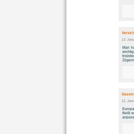
Versic
13. Jan
Man ha
wichti
trotzd
Zögern 
Gasstre
12. Jan
Europa
fließt
anpass