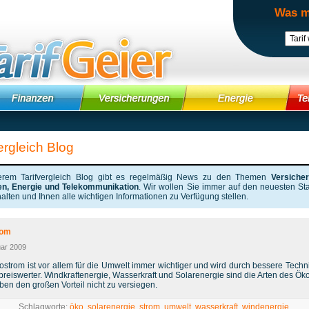
Was m
ergleich Blog
erem Tarifvergleich Blog gibt es regelmäßig News zu den Themen
Versiche
en, Energie und Telekommunikation
. Wir wollen Sie immer auf den neuesten St
alten und Ihnen alle wichtigen Informationen zu Verfügung stellen.
rom
uar 2009
ostrom ist vor allem für die Umwelt immer wichtiger und wird durch bessere Techn
preiswerter. Windkraftenergie, Wasserkraft und Solarenergie sind die Arten des Ök
en den großen Vorteil nicht zu versiegen.
Schlagworte:
öko
,
solarenergie
,
strom
,
umwelt
,
wasserkraft
,
windenergie