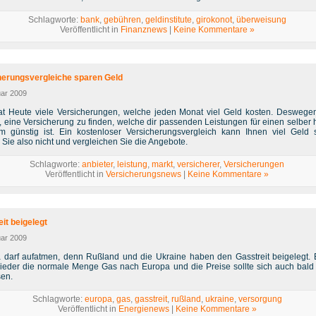
Schlagworte:
bank
,
gebühren
,
geldinstitute
,
girokonot
,
überweisung
Veröffentlicht in
Finanznews
|
Keine Kommentare »
herungsvergleiche sparen Geld
uar 2009
t Heute viele Versicherungen, welche jeden Monat viel Geld kosten. Deswegen
g, eine Versicherung zu finden, welche dir passenden Leistungen für einen selber 
em günstig ist. Ein kostenloser Versicherungsvergleich kann Ihnen viel Geld 
Sie also nicht und vergleichen Sie die Angebote.
Schlagworte:
anbieter
,
leistung
,
markt
,
versicherer
,
Versicherungen
Veröffentlicht in
Versicherungsnews
|
Keine Kommentare »
it beigelegt
uar 2009
 darf aufatmen, denn Rußland und die Ukraine haben den Gasstreit beigelegt. 
 wieder die normale Menge Gas nach Europa und die Preise sollte sich auch bald
en.
Schlagworte:
europa
,
gas
,
gasstreit
,
rußland
,
ukraine
,
versorgung
Veröffentlicht in
Energienews
|
Keine Kommentare »