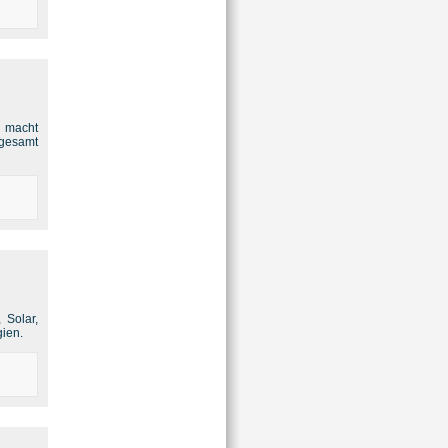
s macht
sgesamt
 Solar,
gien.