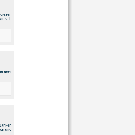
 diesen
an sich
ld oder
 Banken
sen und