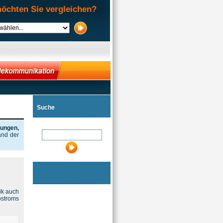
öchten Sie vergleichen?
Suche
rungen,
and der
ik auch
ostroms