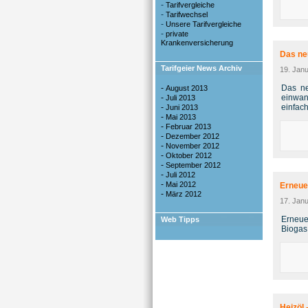
-
Tarifvergleiche
-
Tarifwechsel
-
Unsere Tarifvergleiche
-
private
Krankenversicherung
Das ne
Tarifgeier News Archiv
19. Jan
-
Das ne
August 2013
-
einwan
Juli 2013
-
einfac
Juni 2013
-
Mai 2013
-
Februar 2013
-
Dezember 2012
-
November 2012
-
Oktober 2012
-
September 2012
-
Juli 2012
-
Mai 2012
Erneue
-
März 2012
17. Jan
Erneue
Web Tipps
Biogas
Heizöl 