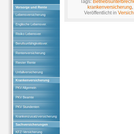
Tags:
Betriebsunterbrec
krankenversicherung
Vorsorge und Rente
Veröffentlicht in
Versic
Lebensversicherung
Englische Lebensver.
Risiko Lebensver.
Berufsunfähigkeitsver.
Rentenversicherung
Riester Rente
Unfallversicherung
Krankenversicherung
PKV Allgemein
PKV Beamte
PKV Stundenten
Krankenzusatzversicherung
Sachversicherungen
KFZ-Versicherung