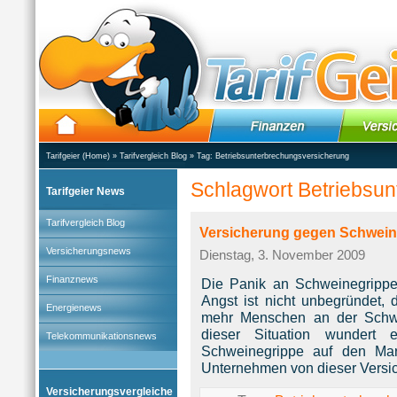
Tarifgeier (Home)
»
Tarifvergleich Blog
» Tag:
Betriebsunterbrechungsversicherung
Schlagwort Betriebsu
Tarifgeier News
Tarifvergleich Blog
Versicherung gegen Schwein
Versicherungsnews
Dienstag, 3. November 2009
Finanznews
Die Panik an Schweinegrippe 
Angst ist nicht unbegründet, 
Energienews
mehr Menschen an der Schwei
dieser Situation wundert 
Telekommunikationsnews
Schweinegrippe auf den Mar
Unternehmen von dieser Versich
Versicherungsvergleiche