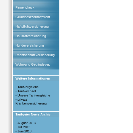
Firmencheck
Grundbesitzerhaftpflicht
Haftpflichtversicherung
Hausratversicherung
Hundeversicherung
Rechtsschutzversicherung
Wohn-und Gebäudever.
Weitere Informationen
-
Tarifvergleiche
-
Tarifwechsel
-
Unsere Tarifvergleiche
-
private
Krankenversicherung
Tarifgeier News Archiv
-
August 2013
-
Juli 2013
-
Juni 2013