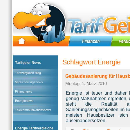
Tarifgeier (Home)
»
Tarifvergleich Blog
» Tag:
Energie
Schlagwort Energie
Tarifgeier News
Tarifvergleich Blog
Gebäudesanierung für Hausbe
Versicherungsnews
Montag, 1. März 2010
Finanznews
Energie ist teuer und daher
genug Maßnahmen ergreifen, 
Energienews
sieht die Realität an
Sanierungsmöglichkeiten im Be
Telekommunikationsnews
meisten Hausbesitzer sic
auseinandersetzen.
Energie Tarifvergleiche