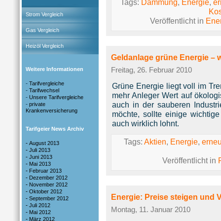
Tags:
Dämmung
,
Energie
,
er
Kos
Strom Vergleich
Veröffentlicht in
Ene
Gas Vergleich
Heizöl Vergleich
Geldanlage grüne Energie –
Weitere Informationen
Freitag, 26. Februar 2010
-
Tarifvergleiche
Grüne Energie liegt voll im T
-
Tarifwechsel
mehr Anleger Wert auf ökologi
-
Unsere Tarifvergleiche
auch in der sauberen Industri
-
private
Krankenversicherung
möchte, sollte einige wichtig
auch wirklich lohnt.
Tarifgeier News Archiv
Tags:
Aktien
,
Energie
,
erneu
-
August 2013
-
Juli 2013
-
Juni 2013
Veröffentlicht in
-
Mai 2013
-
Februar 2013
-
Dezember 2012
-
November 2012
-
Oktober 2012
Energie: Preise steigen und 
-
September 2012
-
Juli 2012
Montag, 11. Januar 2010
-
Mai 2012
-
März 2012