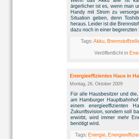
Wenn das Akku alle ist ka
ärgerlicher ist es, wenn man u
Handy mit Strom zu versorgen
Situation geben, denn Toshiba
heraus. Leider ist die Brennsto
dazu noch in einer begrenzten 
Tags:
Akku
,
Brennstoffzell
Veröffentlicht in
Ene
Energieeffizientes Haus in H
Montag, 26. Oktober 2009
Für alle Hausbesitzer und die
am Hamburger Hauptbahnhof z
einem energieeffizienten 
Zukunftsvision, sondern soll b
erwirbt, wird immer mehr En
benötigt wird.
Tags:
Energie
,
Energieeffizi