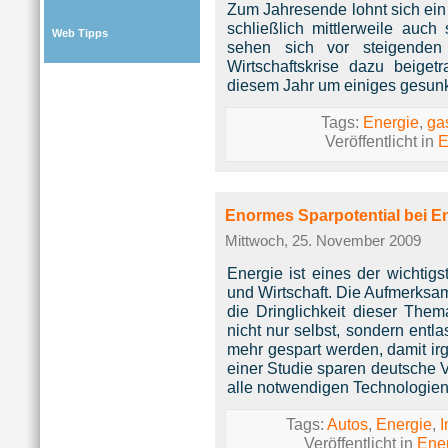
Zum Jahresende lohnt sich ein 
schließlich mittlerweile au
Web Tipps
sehen sich vor steigende
Wirtschaftskrise dazu beiget
diesem Jahr um einiges gesunk
Tags:
Energie
,
ga
Veröffentlicht in
E
Enormes Sparpotential bei E
Mittwoch, 25. November 2009
Energie ist eines der wichtig
und Wirtschaft. Die Aufmerksam
die Dringlichkeit dieser Thema
nicht nur selbst, sondern entla
mehr gespart werden, damit irg
einer Studie sparen deutsche 
alle notwendigen Technologien
Tags:
Autos
,
Energie
,
I
Veröffentlicht in
Ene