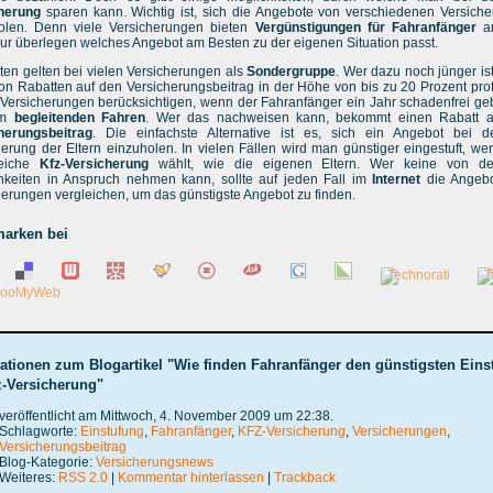
cherung
sparen kann. Wichtig ist, sich die Angebote von verschiedenen Versich
olen. Denn viele Versicherungen bieten
Vergünstigungen für Fahranfänger
a
ur überlegen welches Angebot am Besten zu der eigenen Situation passt.
ten gelten bei vielen Versicherungen als
Sondergruppe
. Wer dazu noch jünger ist
on Rabatten auf den Versicherungsbeitrag in der Höhe von bis zu 20 Prozent profi
 Versicherungen berücksichtigen, wenn der Fahranfänger ein Jahr schadenfrei ge
im
begleitenden Fahren
. Wer das nachweisen kann, bekommt einen Rabatt a
herungsbeitrag
. Die einfachste Alternative ist es, sich ein Angebot bei d
herung der Eltern einzuholen. In vielen Fällen wird man günstiger eingestuft, w
leiche
Kfz-Versicherung
wählt, wie die eigenen Eltern. Wer keine von de
hkeiten in Anspruch nehmen kann, sollte auf jeden Fall im
Internet
die Angebo
herungen vergleichen, um das günstigste Angebot zu finden.
arken bei
ationen zum Blogartikel "Wie finden Fahranfänger den günstigsten Einst
z-Versicherung"
veröffentlicht am Mittwoch, 4. November 2009 um 22:38.
Schlagworte:
Einstufung
,
Fahranfänger
,
KFZ-Versicherung
,
Versicherungen
,
Versicherungsbeitrag
Blog-Kategorie:
Versicherungsnews
Weiteres:
RSS 2.0
|
Kommentar hinterlassen
|
Trackback