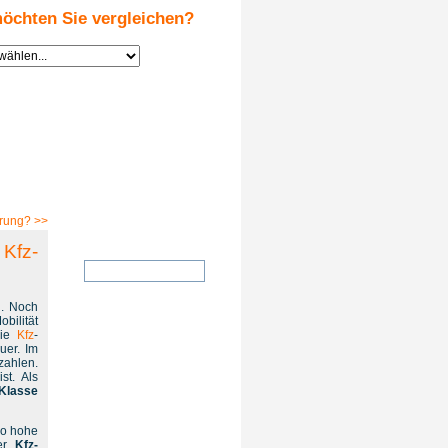
öchten Sie vergleichen?
Suche
erung?
>>
 Kfz-
n. Noch
bilität
Die
Kfz
-
uer. Im
zahlen.
st. Als
 Klasse
so hohe
er
Kfz-