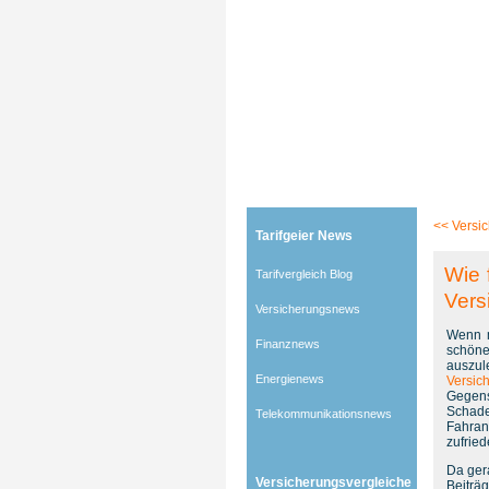
Tarifgeier (Home)
»
Tarifvergleich Blog
»
Versicher
<<
Versi
Tarifgeier News
Wie 
Tarifvergleich Blog
Vers
Versicherungsnews
Wenn m
Finanznews
schöne
auszul
Energienews
Versic
Gegens
Schade
Telekommunikationsnews
Fahran
zufrie
Da ger
Versicherungsvergleiche
Beiträ