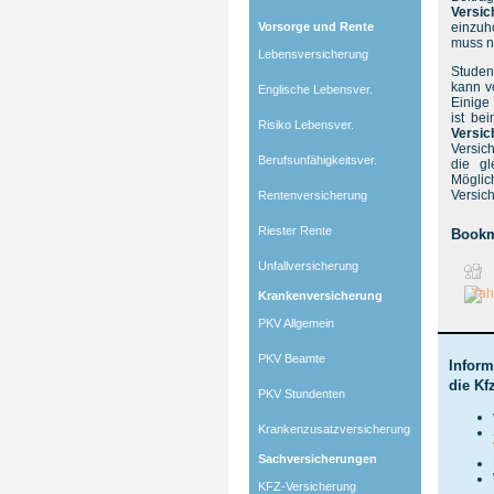
Versi
Vorsorge und Rente
einzuh
muss n
Lebensversicherung
Studen
kann v
Englische Lebensver.
Einige
ist be
Risiko Lebensver.
Versic
Versic
Berufsunfähigkeitsver.
die g
Möglic
Versic
Rentenversicherung
Riester Rente
Bookm
Unfallversicherung
Krankenversicherung
PKV Allgemein
PKV Beamte
Inform
die Kf
PKV Stundenten
Krankenzusatzversicherung
Sachversicherungen
KFZ-Versicherung