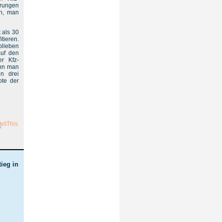
erungen
n, man
 als 30
tieren.
blieben
uf den
er Kfz-
enn man
n drei
te der
ieg in