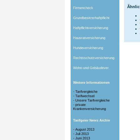
Ähnlic
Firmencheck
Grundbesitzerhaftpflicht
Haftpflichtversicherung
Hausratversicherung
Hundeversicherung
Rechtsschutzversicherung
Wohn-und Gebäudever.
Weitere Informationen
-
Tarifvergleiche
-
Tarifwechsel
-
Unsere Tarifvergleiche
-
private
Krankenversicherung
Tarifgeier News Archiv
-
August 2013
-
Juli 2013
-
Juni 2013