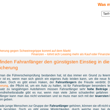
Was m
ungsnews
» Blog-Artikel:
Wie finden Fahranfänger den günstigsten Einstieg in die Kfz-Versicherung
cherung gegen Schweinegrippe kommt auf dem Markt
Finanzen – lohnt sich Leasing mehr als Kauf oder Finanzi
finden Fahranfänger den günstigsten Einstieg in die
icherung
an die Führerscheinprüfung bestanden hat, ist das immer ein Grund zu feier
r ist es, wenn man sich gleich ein eigenes Auto leisten kann, um die neue Mo
eben. Doch es gibt einen Haken, der
Fahranfängern
die Freude verdirbt. 
herung
, die Pflicht ist, um ein Auto zu halten, ist für Fahranfänger besonders te
atz zu langjährigen Autofahrern müssen Fahranfänger sehr
hohe Beiträge
nsfreiheitsrabatte gibt es nur, wenn man viele Jahre schadenfrei gefahren i
fänger kann man das nicht vorweisen und so muss man sich mit der
teuersten
den geben.
ade junge Menschen zur Gruppe der
Fahranfänger
gehören, können sie oft nicht 
ge bezahlen. Doch es gibt einige Möglichkeiten, durch welche man bei d