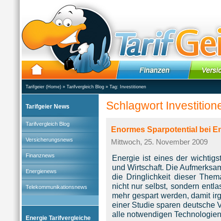
Tarifgeier (Home)
»
Tarifvergleich Blog
» Tag:
Investitionen
Schlagwort Investition
Tarifgeier News
Tarifvergleich Blog
Enormes Sparpotential bei E
Versicherungsnews
Mittwoch, 25. November 2009
Finanznews
Energie ist eines der wichtig
und Wirtschaft. Die Aufmerksam
Energienews
die Dringlichkeit dieser Thema
nicht nur selbst, sondern entla
Telekommunikationsnews
mehr gespart werden, damit irg
einer Studie sparen deutsche 
alle notwendigen Technologien
Energie Tarifvergleiche