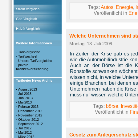
Tags:
Autos
,
Energie
,
I
Strom Vergleich
Veröffentlicht in
Ene
Gas Vergleich
Heizöl Vergleich
Welche Unternehmen sind stab
Weitere Informationen
Montag, 13. Juli 2009
-
Tarifvergleiche
In Zeiten der Krise gab es j
-
Tarifwechsel
wie die Automobilindustrie kon
-
Unsere Tarifvergleiche
Auch an der Börse ist die K
-
private
Krankenversicherung
Rohstoffe schwanken wöchentli
wissen nicht, in welche Untern
Tarifgeier News Archiv
einige Branchen, bei denen es
Unternehmen haben die Krise g
-
August 2013
-
Juli 2013
muss nur wissen welche Untern
-
Juni 2013
-
Mai 2013
Tags:
börse
,
Investit
-
Februar 2013
-
Dezember 2012
Veröffentlicht in
Fin
-
November 2012
-
Oktober 2012
-
September 2012
-
Juli 2012
-
Mai 2012
Gesetz zum Anlegerschutz st
-
März 2012