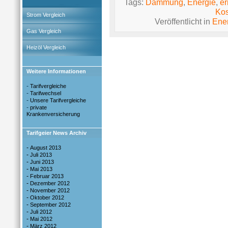
Tags:
Dämmung
,
Energie
,
er
Kos
Strom Vergleich
Veröffentlicht in
Ene
Gas Vergleich
Heizöl Vergleich
Weitere Informationen
-
Tarifvergleiche
-
Tarifwechsel
-
Unsere Tarifvergleiche
-
private
Krankenversicherung
Tarifgeier News Archiv
-
August 2013
-
Juli 2013
-
Juni 2013
-
Mai 2013
-
Februar 2013
-
Dezember 2012
-
November 2012
-
Oktober 2012
-
September 2012
-
Juli 2012
-
Mai 2012
-
März 2012