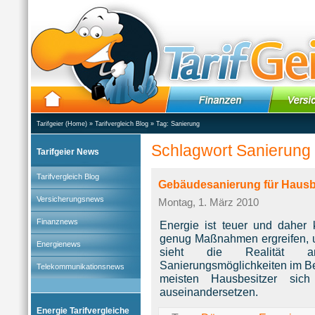
Tarifgeier (Home)
»
Tarifvergleich Blog
» Tag:
Sanierung
Schlagwort Sanierung
Tarifgeier News
Tarifvergleich Blog
Gebäudesanierung für Hausbe
Versicherungsnews
Montag, 1. März 2010
Finanznews
Energie ist teuer und daher
genug Maßnahmen ergreifen, 
Energienews
sieht die Realität an
Sanierungsmöglichkeiten im Be
Telekommunikationsnews
meisten Hausbesitzer sic
auseinandersetzen.
Energie Tarifvergleiche