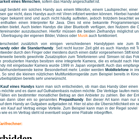
barkeit eines Menschen
, sofern das Handy angeschaltet ist.
agt besteht ein solches Handy aus einem Mikrofon, einem Lautsprecher, einer
ssen gar nicht, dass Handys auch mit Viren infiziert werden können. Hierbei handel
iger bekannt sind und auch nicht häufig auftreten, jedoch trotzdem beachtet we
enthalten einen Interpreter für Java. Dies ist eine bekannte Programmiersp
eiten bietet. Auch bieten Handys die über Bluetooth verfügen, den Nutzern die G
ntereinander auszutauschen. Hierfür müssen die beiden Zielhandys möglichst un
e Übertragung der eigenen Bilder, Videos oder
Musik
auch funktioniert.
erscheidet zusätzlich von einigen verschiedenen Handytypen wie zum B
handy oder die Standarthandy
. Seit recht kurzer Zeit gibt es auch Handys mit
tweder durch den Finger oder meistens durch einen dafür vorgesehenen Stift kind
tlerweile bereits gewohnte Zusatzoption zum Telefonieren und Simsen ist das Fot
e produzierten Handys besitzen eine integrierte Kamera, die es erlaubt nach Her
ndy mit eingebauter Kamera wurde 1999 in Japan vorgestellt. Auch das empfang
 Jahrhundertswende keine Besonderheit mehr. Leider werden
Mobiltelefone
in i
. So sind die kleinen nützlichen Multifunktionsgeräte zum Beispiel bereits in Kin
Arbeitsplätzen bereits sehr unerwünscht.
m
Kauf eines Handys
kann man sich entscheiden, ob man das Handy über einen 
 möchte und es dann auf Guthabenbasis nutzen möchte. Die Verträge laufen meist 
Fällen ein bestimmter monatlicher Betrag an den Anbieter zu zahlen. Bei der E
 man dann über ein so genanntes
Prepaidhandy
. Bei dieser Art kann man nur s
auf dem Handy an Gutgaben aufgeladen ist. Hier ist also die Übersichtlichkeit ein se
 ein Kauf auf Vertrag einige Vorteile. Zum Beispiel kann man in der Regel soviel 
ie es im Vertrag steht ist eventuell sogar eine Flatrate inbegriffen.
arifrechner: