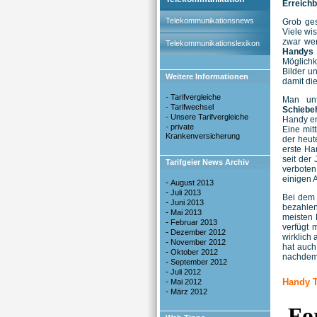
Erreich
Telekommunikationsnews
Grob ges
Viele wi
zwar wen
Telekommunikationslexikon
Handys
Möglichk
Bilder u
Weitere Informationen
damit di
-
Tarifvergleiche
Man unt
-
Tarifwechsel
Schiebe
-
Unsere Tarifvergleiche
Handy en
-
private
Eine mit
Krankenversicherung
der heut
erste Ha
seit der
Tarifgeier News Archiv
verboten
einigen 
-
August 2013
-
Juli 2013
Bei de
-
Juni 2013
bezahlen
-
Mai 2013
meisten 
-
Februar 2013
verfügt
-
Dezember 2012
wirklich 
-
November 2012
hat auch
-
Oktober 2012
nachdem w
-
September 2012
-
Juli 2012
-
Handy T
Mai 2012
-
März 2012