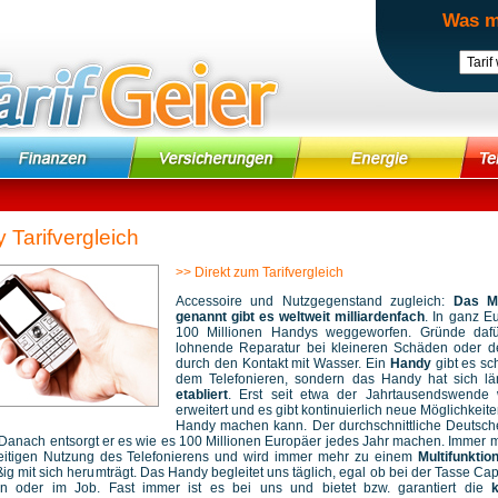
Was m
 Tarifvergleich
>> Direkt zum Tarifvergleich
Accessoire und Nutzgegenstand zugleich:
Das Mo
genannt gibt es weltweit milliardenfach
. In ganz E
100 Millionen Handys weggeworfen. Gründe dafür
lohnende Reparatur bei kleineren Schäden oder de
durch den Kontakt mit Wasser. Ein
Handy
gibt es s
dem Telefonieren, sondern das Handy hat sich l
etabliert
. Erst seit etwa der Jahrtausendswende w
erweitert und es gibt kontinuierlich neue Möglichkei
Handy machen kann. Der durchschnittliche Deutsche
Danach entsorgt er es wie es 100 Millionen Europäer jedes Jahr machen. Immer m
eitigen Nutzung des Telefonierens und wird immer mehr zu einem
Multifunktio
ig mit sich herumträgt. Das Handy begleitet uns täglich, egal ob bei der Tasse Cap
ten oder im Job. Fast immer ist es bei uns und bietet bzw. garantiert die