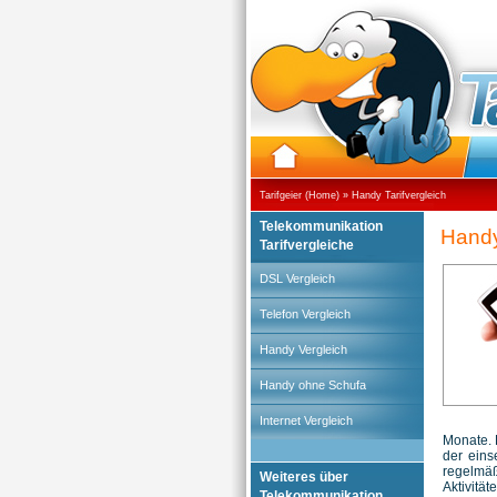
Tarifgeier (Home)
»
Handy Tarifvergleich
Telekommunikation
Handy
Tarifvergleiche
DSL Vergleich
Telefon Vergleich
Handy Vergleich
Handy ohne Schufa
Internet Vergleich
Monate. 
der eins
regelmäß
Weiteres über
Aktivitä
Telekommunikation