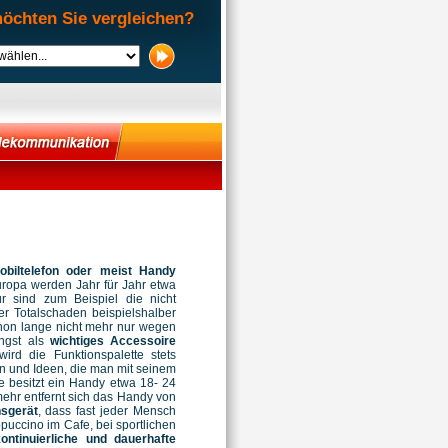
öchten Sie vergleichen?
biltelefon oder meist Handy
uropa werden Jahr für Jahr etwa
 sind zum Beispiel die nicht
r Totalschaden beispielshalber
chon lange nicht mehr nur wegen
ängst als
wichtiges Accessoire
ird die Funktionspalette stets
ten und Ideen, die man mit seinem
 besitzt ein Handy etwa 18- 24
ehr entfernt sich das Handy von
nsgerät
, dass fast jeder Mensch
puccino im Cafe, bei sportlichen
kontinuierliche und dauerhafte