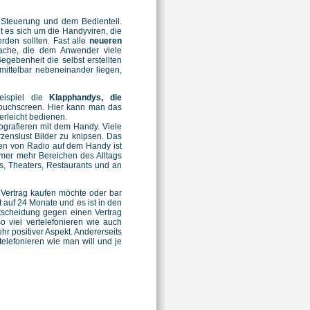
 Steuerung und dem Bedienteil.
t es sich um die Handyviren, die
rden sollten. Fast alle
neueren
rache, die dem Anwender viele
egebenheit die selbst erstellten
mittelbar nebeneinander liegen,
eispiel die
Klapphandys, die
 Touchscreen. Hier kann man das
erleicht bedienen.
ografieren mit dem Handy. Viele
zenslust Bilder zu knipsen. Das
en von Radio auf dem Handy ist
mmer mehr Bereichen des Alltags
os, Theaters, Restaurants und an
Vertrag kaufen möchte oder bar
auf 24 Monate und es ist in den
ntscheidung gegen einen Vertrag
o viel vertelefonieren wie auch
hr positiver Aspekt. Andererseits
telefonieren wie man will und je