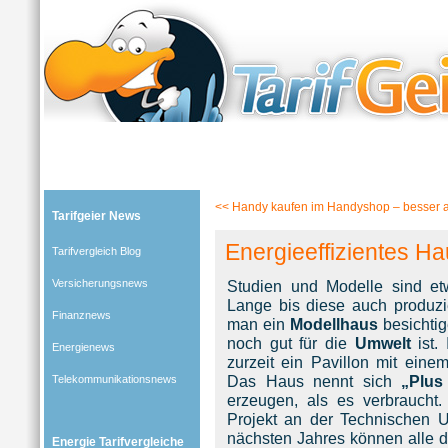
Tarifgeier (Home)
»
Tarifvergleich Blog
»
Energienews
» Blog-Artikel:
Energieeffizientes Haus i
<<
Handy kaufen im Handyshop – besser al
Tarifgeier News
Energieeffizientes H
Tarifvergleich Blog
Versicherungsnews
Studien und Modelle sind et
Lange bis diese auch produzie
Finanznews
man ein
Modellhaus
besichti
noch gut für die
Umwelt
ist.
Energienews
zurzeit ein Pavillon mit ein
Das Haus nennt sich
„Plus
Telekommunikationsnews
erzeugen, als es verbraucht.
Projekt an der Technischen U
nächsten Jahres können alle d
Energie Tarifvergleiche