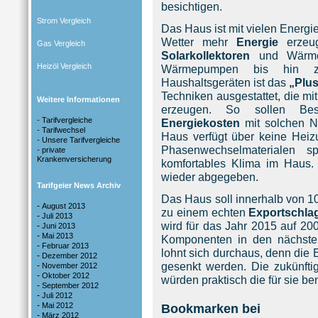
besichtigen.
Strom Vergleich
Das Haus ist mit vielen Energie
Wetter mehr
Energie
erzeug
Gas Vergleich
Solarkollektoren
und Wärmed
Heizöl Vergleich
Wärmepumpen bis hin zu 
Haushaltsgeräten ist das
„Plu
Techniken ausgestattet, die m
Weitere Informationen
erzeugen. So sollen Bes
-
Tarifvergleiche
Energiekosten
mit solchen N
-
Tarifwechsel
Haus verfügt über keine Heiz
-
Unsere Tarifvergleiche
Phasenwechselmaterialen s
-
private
Krankenversicherung
komfortables Klima im Haus.
wieder abgegeben.
Tarifgeier News Archiv
Das Haus soll innerhalb von 1
-
August 2013
zu einem echten
Exportschla
-
Juli 2013
wird für das Jahr 2015 auf 200
-
Juni 2013
-
Mai 2013
Komponenten in den nächste
-
Februar 2013
lohnt sich durchaus, denn die
-
Dezember 2012
gesenkt werden. Die zukünft
-
November 2012
-
Oktober 2012
würden praktisch die für sie be
-
September 2012
-
Juli 2012
-
Mai 2012
Bookmarken bei
-
März 2012