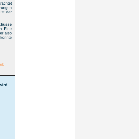
rachtet
erungen
ist der
chüsse
n. Eine
er also
 könnte
wird