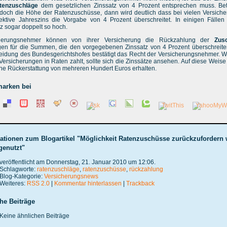
tenzuschläge
dem gesetzlichen Zinssatz von 4 Prozent entsprechen muss. Bet
doch die Höhe der Ratenzuschüsse, dann wird deutlich dass bei vielen Versich
fektive Jahreszins die Vorgabe von 4 Prozent überschreitet. In einigen Fällen 
z sogar doppelt so hoch.
cherungsnehmer können von ihrer Versicherung die Rückzahlung der
Zus
gen für die Summen, die den vorgegebenen Zinssatz von 4 Prozent überschreite
eidung des Bundesgerichtshofes bestätigt das Recht der Versicherungsnehmer. W
Versicherungen in Raten zahlt, sollte sich die Zinssätze ansehen. Auf diese Weise
ne Rückerstattung von mehreren Hundert Euros erhalten.
arken bei
ationen zum Blogartikel "Möglichkeit Ratenzuschüsse zurückzufordern 
genutzt"
veröffentlicht am Donnerstag, 21. Januar 2010 um 12:06.
Schlagworte:
ratenzuschläge
,
ratenzuschüsse
,
rückzahlung
Blog-Kategorie:
Versicherungsnews
Weiteres:
RSS 2.0
|
Kommentar hinterlassen
|
Trackback
he Beiträge
Keine ähnlichen Beiträge