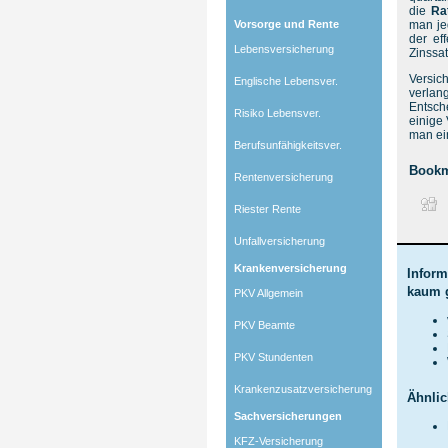
die
Ra
Vorsorge und Rente
man je
der ef
Lebensversicherung
Zinssat
Versi
Englische Lebensver.
verlan
Entsch
Risiko Lebensver.
einige 
man ei
Berufsunfähigkeitsver.
Bookm
Rentenversicherung
Riester Rente
Unfallversicherung
Krankenversicherung
Inform
kaum 
PKV Allgemein
PKV Beamte
PKV Stundenten
Krankenzusatzversicherung
Ähnlic
Sachversicherungen
KFZ-Versicherung