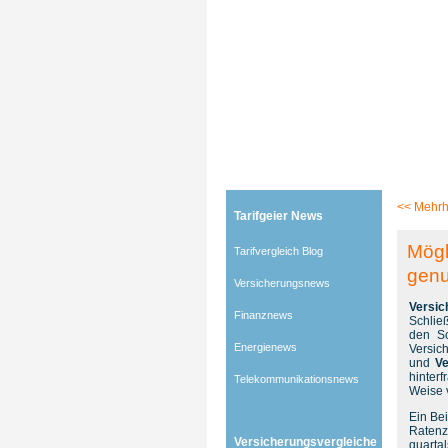
Tarifgeier (Home)
»
Tarifvergleich Blog
»
Versicher
<<
Mehrh
Tarifgeier News
Mögl
Tarifvergleich Blog
genu
Versicherungsnews
Versi
Finanznews
Schließ
den Sc
Energienews
Versic
und
V
hinterf
Telekommunikationsnews
Weise 
Ein Bei
Raten
Versicherungsvergleiche
quarta