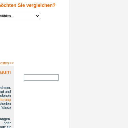
öchten Sie vergleichen?
Suche
kosten
>>
kaum
ehmer.
ngt und
iedenen
cherung
cherten
f diese
langen.
h oder
atz für