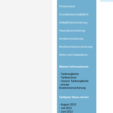
Firmencheck
Grundbesitzerhaftpflicht
Haftpflichtversicherung
Hausratversicherung
Hundeversicherung
Rechtsschutzversicherung
Wohn-und Gebäudever.
Weitere Informationen
-
Tarifvergleiche
-
Tarifwechsel
-
Unsere Tarifvergleiche
-
private
Krankenversicherung
Tarifgeier News Archiv
-
August 2013
-
Juli 2013
-
Juni 2013