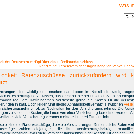
Was m
ungsnews
» Blog-Artikel:
Möglichkeit Ratenzuschüsse zurückzufordern wird kaum genutzt
eit der Deutschen verfügt über einen Breitbandanschluss
Rendite bei Lebensversicherungen hängt an Verwaltungs
ichkeit Ratenzuschüsse zurückzufordern wird 
tzt
cherungen
sind wichtig und machen das Leben im Notfall ein wenig angen
lich ist es beruhigend zu wissen, dass jemand in einer brisanten Situation einspri
haden reguliert. Dafür nehmen Versicherte gerne die Kosten für die versch
herungen in kauf. Doch leider führt dieses Abhängigkeitsverhältnis zwischen
Versi
ersicherungsnehmer
oft zu Nachteilen für den Versicherungsnehmer. Die Versi
ragen zu selten die Kosten, die ihnen von einer Versicherung berechnet werden. Au
verlieren viele Versicherungsnehmer mehrere Hundert Euro im Jahr.
spiel sind die
Ratenzuschläge
, die viele Versicherungen für monatliche Raten ver
zuschläge zahlen diejenigen, die ihre Versicherungsbeiträge monatlic
lsweise bezahlen. Was viele Versicherungsnehmer nicht wissen, ist das der Zinss