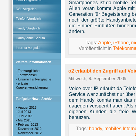
Smartphones ist da mobile Tel
Allen voran kommt Apple mit
DSL Vergleich
Generation für Begeisterung b
Telefon Vergleich
noch der größte Handyanbiet
die Finnen Einbußen hinnehmen
Handy Vergleich
ändern.
Handy ohne Schufa
Tags:
Apple
,
iPhone
,
mo
Veröffentlicht in
Telekommu
Internet Vergleich
Weitere Informationen
o2 erlaubt den Zugriff auf Voi
-
Tarifvergleiche
-
Tarifwechsel
Mittwoch, 9. September 2009
-
Unsere Tarifvergleiche
-
private
Krankenversicherung
Voice over IP erlaubt da Telef
Service war zunächst nur über
Tarifgeier News Archiv
dem Handy konnte man das nic
dagegen versperrt haben. Als e
-
August 2013
eigenen Kunden die freie W
-
Juli 2013
-
Juni 2013
benutzen.
-
Mai 2013
-
Februar 2013
Tags:
handy
,
mobiles Intern
-
Dezember 2012
-
November 2012