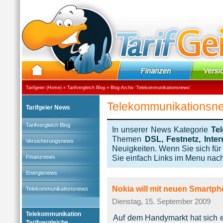
Tarifgeier (Home)
»
Tarifvergleich Blog
» Blog-Archiv '
Telekommunikationsnews
'
Telekommunikationsn
Tarifgeier News
Tarifvergleich Blog
In unserer News Kategorie
Te
Themen
DSL, Festnetz, Inte
Versicherungsnews
Neuigkeiten. Wenn Sie sich für
Sie einfach Links im Menu nach 
Finanznews
Energienews
Nokia will mit neuen Smartph
Telekommunikationsnews
Dienstag, 15. September 2009
Telekommunikation
Auf dem Handymarkt hat sich e
Tarifvergleiche