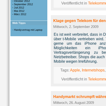
-
Oktober 2012
Veröffentlicht in
Telekommu
-
September 2012
-
Juli 2012
-
Mai 2012
-
März 2012
Klage gegen Telekom für den
Web Tipps
Mittwoch, 2. September 2009
-
Handyvertrag mit Laptop
Es ist weit verbreitet, dass i
über t-Mobile vertrieben wird.
gerne um das iPhone anzu
Möglichkeiten ein iPh
Vertragsverlängerung zu
Netzbetreiber. Shops die auch
Mobile wegen Irreführung.
Tags:
Apple
,
Internetshops
Veröffentlicht in
Telekommu
Handymarkt schrumpft währe
Mittwoch, 26. August 2009