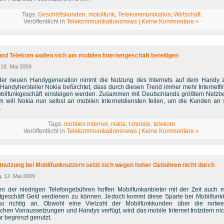
Tags:
Geschäftskunden
,
mobilfunk
,
Telekommunikation
,
Wirtschaft
Veröffentlicht in
Telekommunikationsnews
|
Keine Kommentare »
nd Telekom wollen sich am mobilen Internetgeschäft beteiligen
 18. Mai 2009
er neuen Handygeneration nimmt die Nutzung des Internets auf dem Handy 
 Handyhersteller Nokia befürchtet, dass durch diesen Trend immer mehr Internetfi
bilfunkgeschäft einsteigen werden. Zusammen mit Deutschlands größtem Netzbe
m will Nokia nun selbst an mobilen Internetdiensten feilen, um die Kunden an 
.
Tags:
mobiles Internet
,
nokia
,
t-mobile
,
telekom
Veröffentlicht in
Telekommunikationsnews
|
Keine Kommentare »
etnutzung bei Mobilfunknutzern setzt sich wegen hoher Gebühren nicht durch
, 12. Mai 2009
ten der niedrigen Telefongebühren hoffen Mobilfunkanbieter mit der Zeit auch 
etgeschäft Geld verdienen zu können. Jedoch kommt diese Sparte bei Mobilfun
so richtig an. Obwohl eine Vielzahl der Mobilfunkkunden über die notwe
schen Vorraussetzungen und Handys verfügt, wird das mobile Internet trotzdem nic
r begrenzt genutzt.