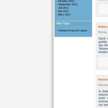
-
Oktober 2012
-
September 2012
-
Juli 2012
-
Mai 2012
-
März 2012
Web Tipps
Nokia u
-
Handyvertrag mit Laptop
Montag,
Dank d
größte
das Mo
Teleko
binden
Intern
Dienstag
In Zei
Intern
nicht 
techni
nur seh