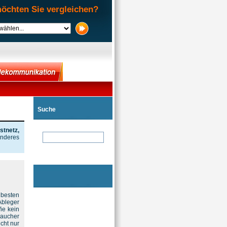
öchten Sie vergleichen?
Suche
stnetz,
anderes
 besten
Ableger
ie kein
raucher
cht nur