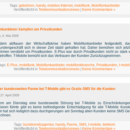
Tags:
gebühren
,
handy
,
mobiles Internet
,
mobilfunk
,
Mobilfunkanbieter
Veröffentlicht in
Telekommunikationsnews
|
Keine Kommentare »
unkanbieter kämpfen um Privatkunden
, 6. Mai 2009
em abflauen der Wirtschaftskrise haben Mobilfunkanbieter festgestellt, d
kundengeschäft sich in dieser Zeit stabil gehalten hat. Daher bemühen sich jetz
irmen verstärkt um Privatkunden. E-Plus war durch Privatkunden nicht so stark 
betroffen. T-Mobile bemüht sich das Vertrauen der Kunden Zurückzugewinnen.
ags:
E-Plus
,
mobilfunk
,
Mobilfunkanbieter
,
mobilfunkbranche
,
Privatkunden
,
t-mobil
Veröffentlicht in
Telekommunikationsnews
|
Keine Kommentare »
er bundesweiten Panne bei T-Mobile gibt es Gratis-SMS für die Kunden
27. April 2009
m am Dienstag eine bundesweite Störung bei T-Mobile zu Einschränkunge
nieren führte gibt es keine befriedigende Entschädigung für alle T-Mobile Kund
n hat sich lediglich dazu durchgerungen am Sonntag allen Kunden keine SMS G
echnen.
Tags:
bundesnetzagentur
,
handy
,
Panne
,
SMS
,
t-mobile
,
telekom
Veröffentlicht in
Telekommunikationsnews
|
Keine Kommentare »