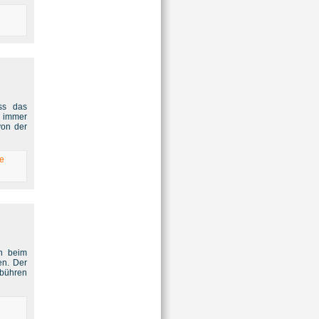
ass das
t immer
von der
e
n beim
en. Der
ebühren