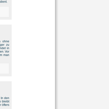
dient.
n ohne
nger zu
ndet in
en. Vor
wem man
 In den
 bleibt
 öfters