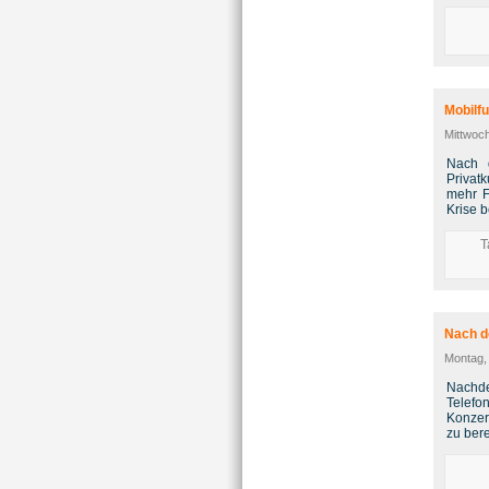
Mobilf
Mittwoch
Nach d
Privat
mehr F
Krise 
T
Nach d
Montag, 
Nachde
Telefo
Konzer
zu ber