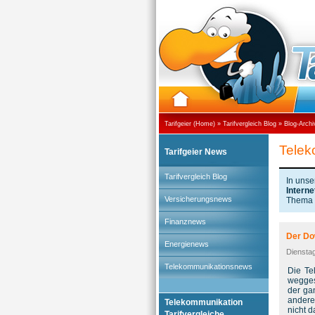
Tarifgeier (Home)
»
Tarifvergleich Blog
» Blog-Archiv
Telek
Tarifgeier News
Tarifvergleich Blog
In uns
Intern
Versicherungsnews
Thema i
Finanznews
Der Do
Energienews
Dienstag
Telekommunikationsnews
Die Te
wegges
der ga
andere
Telekommunikation
nicht d
Tarifvergleiche