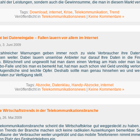
zahl der Leistungen, sondern auch die Gewinnsumme, die man in diesem Markt ver
Tags:
Download
,
internet
,
Krise
,
Telekommunikation
,
Trend
Veröffentlicht in
Telekommunikationsnews
|
Keine Kommentare »
t bei Dateneingabe – Fallen lauern vor allem im Internet
, 3. Juni 2009
zahlreicher Warnungen geben immer noch zu viele Verbraucher ihre Date
en weiter. Dabei lauern unseriöse Anbieter nur darauf Ihre Daten in die Fi
n. Blitzschnell und ungewollt hat man dann einen Vertrag am Hals oder man la
Abo-Falle und bis man es bemerkt hat, hat man auch schon viel Geld unnötig verlor
Jugendliche sind leichte Opfer. Deshalb sollte man genau hinsehen wo und 
aten zur Verfügung stellt.
Tags:
Abzocke
,
Datenklau
,
Handy-Abzocke
,
internet
Veröffentlicht in
Telekommunikationsnews
|
Keine Kommentare »
le Wirtschaftstrends in der Telekommunikationsbranche
, 26. Mai 2009
lekommunikationsbranche scheint die Wirtschaftskrise gut weggesteckt zu haben.
len Trends der Branche machen sich keine radikalen Auswirkungen bemerkbar. So
uflaune der Verbraucher weiter ungetrübt und das mobile Telefonieren nimmt immer
n Platz des Festnetztelefons ein.