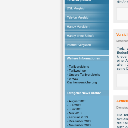
die An
DSL Vergleich
Telefon Vergleich
Handy Vergleich
Vorsich
Handy ohne Schufa
Mittwoch
Internet Vergleich
Trotz 
Bedenk
kriege
Weitere Informationen
einer 
allem 
-
Tarifvergleiche
seine D
-
Tarifwechsel
-
Unsere Tarifvergleiche
-
private
Krankenversicherung
Tarifgeier News Archiv
-
Aktuel
August 2013
-
Juli 2013
Dienstag
-
Juni 2013
-
Mai 2013
Die Te
-
Februar 2013
aktuel
-
Dezember 2012
die Ka
-
November 2012
auch de