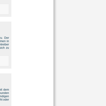
zu. Der
rmen in
treiber
sich zu
mit dem
kkunden
ndigen
ht oder