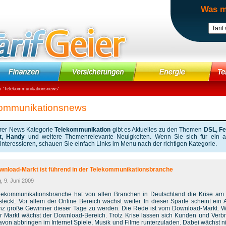
Was m
 '
Telekommunikationsnews
'
ommunikationsnews
erer News Kategorie
Telekommunikation
gibt es Aktuelles zu den Themen
DSL, Fe
et, Handy
und weitere Themenrelevante Neuigkeiten. Wenn Sie sich für ein 
nteressieren, schauen Sie einfach Links im Menu nach der richtigen Kategorie.
wnload-Markt ist führend in der Telekommunikationsbranche
, 9. Juni 2009
lekommunikationsbranche hat von allen Branchen in Deutschland die Krise am
teckt. Vor allem der Online Bereich wächst weiter. In dieser Sparte scheint ein 
nz große Gewinner dieser Tage zu werden. Die Rede ist vom Download-Markt. W
r Markt wächst der Download-Bereich. Trotz Krise lassen sich Kunden und Verb
avon abbringen im Internet Spiele, Musik und Filme runterzuladen. Dabei wächst ni