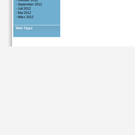
-
Oktober 2012
-
September 2012
-
Juli 2012
-
Mai 2012
-
März 2012
Web Tipps
Impressum
|
Da