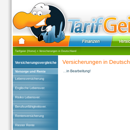
Tarifgeier (Home)
»
Versicherungen in Deutschland
Versicherungen in Deutsch
Versicherungsvergleiche
…in Bearbeitung!
Vorsorge und Rente
Lebensversicherung
Englische Lebensver.
Risiko Lebensver.
Berufsunfähigkeitsver.
Rentenversicherung
Riester Rente