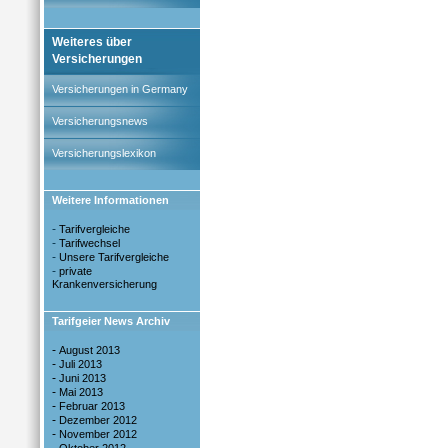
Weiteres über
Versicherungen
Versicherungen in Germany
Versicherungsnews
Versicherungslexikon
Weitere Informationen
-
Tarifvergleiche
-
Tarifwechsel
-
Unsere Tarifvergleiche
-
private
Krankenversicherung
Tarifgeier News Archiv
-
August 2013
-
Juli 2013
-
Juni 2013
-
Mai 2013
-
Februar 2013
-
Dezember 2012
-
November 2012