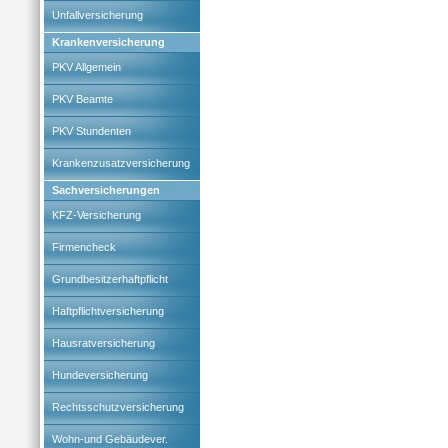
Unfallversicherung
Krankenversicherung
PKV Allgemein
PKV Beamte
PKV Stundenten
Krankenzusatzversicherung
Sachversicherungen
KFZ-Versicherung
Firmencheck
Grundbesitzerhaftpflicht
Haftpflichtversicherung
Hausratversicherung
Hundeversicherung
Rechtsschutzversicherung
Wohn-und Gebäudever.