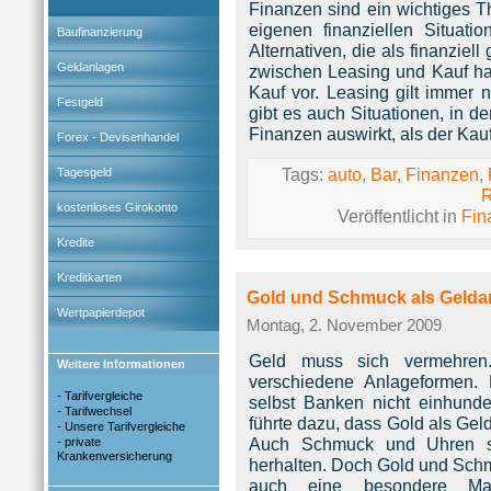
Finanzen sind ein wichtiges 
eigenen finanziellen Situati
Baufinanzierung
Alternativen, die als finanzie
Geldanlagen
zwischen Leasing und Kauf ha
Kauf vor. Leasing gilt immer
Festgeld
gibt es auch Situationen, in d
Finanzen auswirkt, als der Ka
Forex - Devisenhandel
Tags:
auto
,
Bar
,
Finanzen
,
Tagesgeld
R
kostenloses Girokonto
Veröffentlicht in
Fin
Kredite
Kreditkarten
Gold und Schmuck als Gelda
Wertpapierdepot
Montag, 2. November 2009
Geld muss sich vermehren
Weitere Informationen
verschiedene Anlageformen. 
-
Tarifvergleiche
selbst Banken nicht einhunder
-
Tarifwechsel
führte dazu, dass Gold als Gel
-
Unsere Tarifvergleiche
-
Auch Schmuck und Uhren so
private
Krankenversicherung
herhalten. Doch Gold und Schm
auch eine besondere Mar