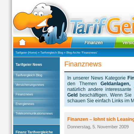
Tarifgeier (Home)
»
Tarifvergleich Blog
» Blog-Archiv '
Finanznews
'
Finanznews
Tarifgeier News
Tarifvergleich Blog
In unserer News Kategorie
Fi
den Themen
Geldanlagen, 
Versicherungsnews
natürlich andere interessant
Geld
beschäftigen. Wenn Sie s
Finanznews
schauen Sie einfach Links im M
Energienews
Telekommunikationsnews
Finanzen – lohnt sich Leasin
Donnerstag, 5. November 2009
Finanz Tarifvergleiche