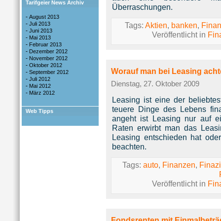
Tarifgeier News Archiv
Überraschungen.
-
August 2013
-
Juli 2013
Tags:
Aktien
,
banken
,
Fina
-
Juni 2013
Veröffentlicht in
Fin
-
Mai 2013
-
Februar 2013
-
Dezember 2012
-
November 2012
-
Oktober 2012
Worauf man bei Leasing achte
-
September 2012
-
Juli 2012
Dienstag, 27. Oktober 2009
-
Mai 2012
-
März 2012
Leasing ist eine der beliebte
teuere Dinge des Lebens fi
Web Tipps
angeht ist Leasing nur auf 
Raten erwirbt man das Leasin
Leasing entschieden hat oder
beachten.
Tags:
auto
,
Finanzen
,
Finaz
Veröffentlicht in
Fin
Fondsrenten mit Einmalbeträ