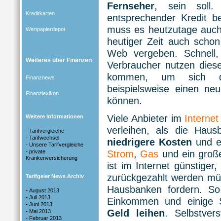
Fernseher
, sein soll.
Kreditkarten
entsprechender Kredit b
muss es heutzutage auch 
Wertpapierdepot
heutiger Zeit auch scho
Web vergeben. Schnell, 
Weiteres über Finanzen
Verbraucher nutzen diese
kommen, um sich di
Finanznews
beispielsweise einen n
Finanzlexikon
können.
Viele Anbieter im
Internet
Weitere Informationen
verleihen, als die Ha
-
Tarifvergleiche
-
Tarifwechsel
niedrigere Kosten
und es
-
Unsere Tarifvergleiche
-
private
Strom
,
Gas
und ein große
Krankenversicherung
ist im Internet günstiger
zurückgezahlt werden müss
Tarifgeier News Archiv
Hausbanken fordern. So
-
August 2013
-
Juli 2013
Einkommen und einige S
-
Juni 2013
-
Geld leihen
. Selbstver
Mai 2013
-
Februar 2013