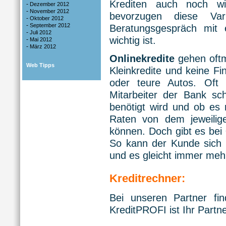
Krediten auch noch w
-
Dezember 2012
-
November 2012
bevorzugen diese Var
-
Oktober 2012
-
September 2012
Beratungsgespräch mit 
-
Juli 2012
wichtig ist.
-
Mai 2012
-
März 2012
Onlinekredite
gehen oftm
Web Tipps
Kleinkredite und keine F
oder teure Autos. Oft
Mitarbeiter der Bank sc
benötigt wird und ob es r
Raten von dem jeweilige
können. Doch gibt es bei
So kann der Kunde sich 
und es gleicht immer meh
Kreditrechner:
Bei unseren Partner fi
KreditPROFI ist Ihr Part