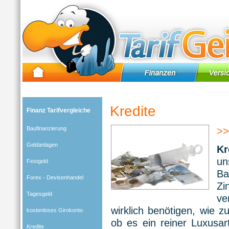
Tarifgeier (Home)
»
Kredite
Kredite
Finanz Tarifvergleiche
Baufinanzierung
>>
Geldanlagen
Kr
un
Festgeld
Ba
Forex - Devisenhandel
Zi
Tagesgeld
ve
wirklich benötigen, wie 
kostenloses Girokonto
ob es ein reiner Luxusar
Kredite