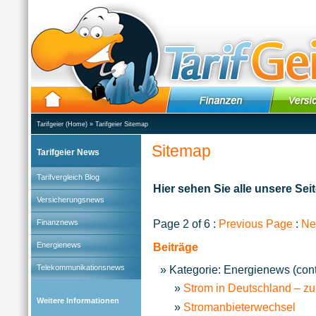
Tarifgeier (Home)
»
Tarifgeier Sitemap
Sitemap
Tarifgeier News
Tarifvergleich Blog
Hier sehen Sie alle unsere Seit
Versicherungsnews
Page 2 of 6 :
Previous Page
:
Ne
Finanznews
Energienews
Beiträge
Telekommunikationsnews
Kategorie: Energienews (con
Strom in Deutschland – zu
Weitere Informationen
Stromanbieterwechsel