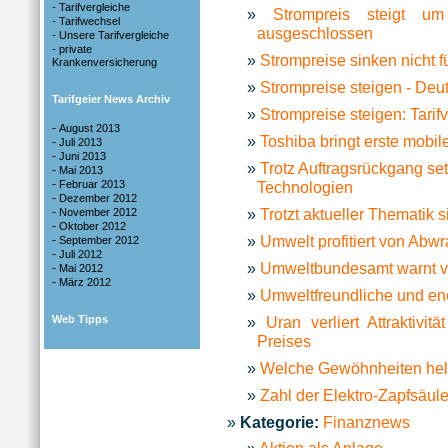
-
Tarifvergleiche
Strompreis steigt u
-
Tarifwechsel
ausgeschlossen
-
Unsere Tarifvergleiche
-
private
Strompreise sinken nicht f
Krankenversicherung
Strompreise steigen - Deut
Tarifgeier News Archiv
Strompreise steigen: Tari
-
August 2013
Toshiba bringt erste mobil
-
Juli 2013
-
Juni 2013
Trotz Auftragsrückgang se
-
Mai 2013
-
Februar 2013
Technologien
-
Dezember 2012
-
Trotzt aktueller Thematik 
November 2012
-
Oktober 2012
Umwelt profitiert von Abw
-
September 2012
-
Juli 2012
Umweltbundesamt warnt v
-
Mai 2012
-
März 2012
Umweltfreundliche und e
Web Tipps
Uran verliert Attraktivi
Preises
Welche Gewöhnheiten hel
Zahl der Elektro-Zapfsäul
Kategorie:
Finanznews