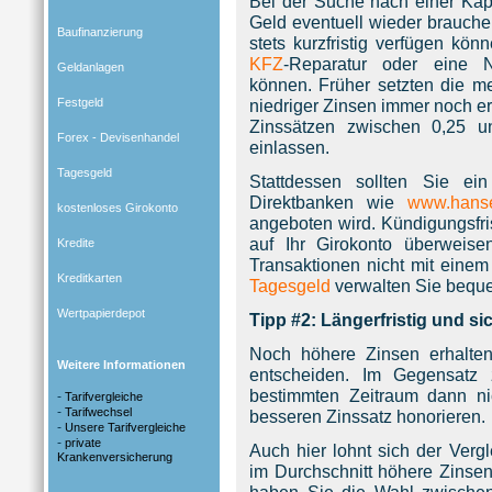
Bei der Suche nach einer Kap
Geld eventuell wieder brauche
Baufinanzierung
stets kurzfristig verfügen k
KFZ
-Reparatur oder eine 
Geldanlagen
können. Früher setzten die me
Festgeld
niedriger Zinsen immer noch ers
Zinssätzen zwischen 0,25 u
Forex - Devisenhandel
einlassen.
Tagesgeld
Stattdessen sollten Sie ei
Direktbanken wie
www.hanse
kostenloses Girokonto
angeboten wird. Kündigungsfris
auf Ihr Girokonto überweisen
Kredite
Transaktionen nicht mit einem
Kreditkarten
Tagesgeld
verwalten Sie bequ
Wertpapierdepot
Tipp #2: Längerfristig und si
Noch höhere Zinsen erhalten
Weitere Informationen
entscheiden. Im Gegensatz
bestimmten Zeitraum dann n
-
Tarifvergleiche
-
Tarifwechsel
besseren Zinssatz honorieren.
-
Unsere Tarifvergleiche
-
private
Auch hier lohnt sich der Verg
Krankenversicherung
im Durchschnitt höhere Zinsen 