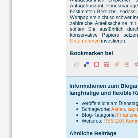
Anlagehorizont. Fondsmanager 
bestimmten Bereichs, sodass d
Wertpapiers nicht so schwer ins
zahlreiche Anteilsscheine mi
sollten Sie ausführlich dur
konservative Papiere setze
Unternehmen
investieren.
Bookmarken bei
Informationen zum Blogart
langfristige und flexible 
veröffentlicht am Dienst
Schlagworte:
Aktien
,
kapi
Blog-Kategorie:
Finanzn
Weiteres:
RSS 2.0
|
Komme
Ähnliche Beiträge