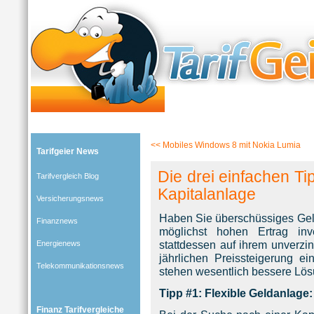
Tarifgeier (Home)
»
Tarifvergleich Blog
»
Finanznews
» Blog-Artikel:
Die drei einfachen Tipps für
<<
Mobiles Windows 8 mit Nokia Lumia
Tarifgeier News
Die drei einfachen Tip
Tarifvergleich Blog
Kapitalanlage
Versicherungsnews
Haben Sie überschüssiges Geld
Finanznews
möglichst hohen Ertrag inv
stattdessen auf ihrem unverzi
Energienews
jährlichen Preissteigerung ei
Telekommunikationsnews
stehen wesentlich bessere Lös
Tipp #1: Flexible Geldanlage
Finanz Tarifvergleiche