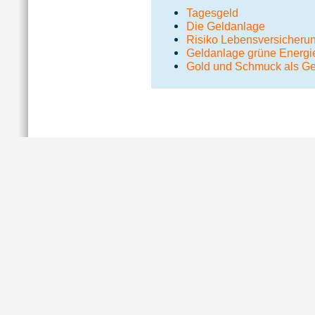
Tagesgeld
Die Geldanlage
Risiko Lebensversicheru
Geldanlage grüne Energi
Gold und Schmuck als G
Impressum
|
Da