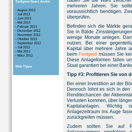
haben Sie die Wahl zwische
Tarifgeier News Archiv
mehreren Jahren. Sie soll
-
August 2013
voraussichtlich benötigen. Zw
-
Juli 2013
überprüfen.
-
Juni 2013
-
Mai 2013
Befinden sich die Märkte ger
-
Februar 2013
-
Dezember 2012
Sie in Bälde Zinssteigerungen 
-
November 2012
wenige Monate anlegen. Dan
-
Oktober 2012
nutzen. Bei einer gegentei
-
September 2012
-
Juli 2012
Kapital über mehrere Jahre 
-
Mai 2012
beim
Festgeld
müssen Sie kein
-
März 2012
Diese Anlageformen fallen unt
Staat garantiert bei einer Ban
Web Tipps
Tipp #3: Profitieren Sie von
Bei einer Investition an der Bö
Dennoch lohnt es sich in den 
Renditechancen der Aktienmärk
Verlusten kommen, über länger
Kapitalanlagen. Wichtig
Anlagezeitraum ins Auge fass
zurückgreifen müssen.
Zudem sollten Sie auf Ri
Anlagesummen empfehlen s