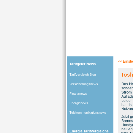
Tarifgeier (Home)
»
Tarifvergleich Blog
»
Energiene
<<
Einste
Tarifgeier News
Tosh
Tarifvergleich Blog
Das
H
Versicherungsnews
sonder
Strom
Finanznews
Auflad
Leider
Energienews
hat, i
Nutzun
Telekommunikationsnews
Jetzt 
Brenns
Handya
heiße
Energie Tarifvergleiche