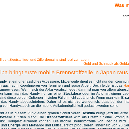
Was m
ws
» Blog-Artikel:
Toshiba bringt erste mobile Brennstoffzelle in Japan raus
llige-, Zweistellige- und Zifferdomains sind jetzt zu haben
Gold und Schmuck als Geld
iba bringt erste mobile Brennstoffzelle in Japan raus
andy
ist ein unerlässliches Accessoire. Mittlerweile dient es nicht nur der Kommuni
n auch zum Koordinieren von Terminen und sogar Arbeit. Doch leider ist das
Ha
angewiesen. Wenn sich der Akku verabschiedet, dann ist man von allem abgesch
en kann man das Handy nur an einer
Steckdose
oder im Auto mit einem Lad
 sind diese beiden Optionen in vielen Fällen nicht zugänglich. Wenn man kein
Ersa
st das Handy abgeschrieben. Daher ist es nicht verwunderlich, dass bei der int
g von Handys auch an die mobile Auflademöglichkeit gedacht werden sollte.
geht es in diesem Punkt einen großen Schritt voran.
Toshiba
bringt jetzt die erst
toffzelle auf den Markt. Die
Brennstoffzuelle
wird als Ersatz für eine Stromque
kku komplett aufladen können. Die mobile Brennstoffzelle von Toshiba wird 
n und
Energie
aus Methanol und Luftsauerstoff produzieren. Innerhalb von 20 S