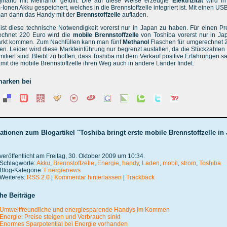
ynario mit Methanol gefüllt. Die auf diese Weise erzeugte
Elektrizität
wird i
-Ionen Akku gespeichert, welches in die Brennstoffzelle integriert ist. Mit einen U
an dann das Handy mit der
Brennstoffzelle
aufladen.
 ist diese technische Notwendigkeit vorerst nur in Japan zu haben. Für einen Pr
chnet 220 Euro wird die
mobile Brennstoffzelle
von Toshiba vorerst nur in Ja
rkt kommen. Zum Nachfüllen kann man fünf
Methanol
Flaschen für umgerechnet 
en. Leider wird diese Markteinführung nur begrenzt ausfallen, da die Stückzahlen 
mitiert sind. Bleibt zu hoffen, dass Toshiba mit dem Verkauf positive Erfahrungen 
mit die mobile Brennstoffzelle ihren Weg auch in andere Länder findet.
arken bei
ationen zum Blogartikel "Toshiba bringt erste mobile Brennstoffzelle in
veröffentlicht am Freitag, 30. Oktober 2009 um 10:34.
Schlagworte:
Akku
,
Brennstoffzelle
,
Energie
,
handy
,
Laden
,
mobil
,
strom
,
Toshiba
Blog-Kategorie:
Energienews
Weiteres:
RSS 2.0
|
Kommentar hinterlassen
|
Trackback
he Beiträge
Umweltfreundliche und energiesparende Handys im Kommen
Energie: Preise steigen und Verbrauch sinkt
Enormes Sparpotential bei Energie vorhanden