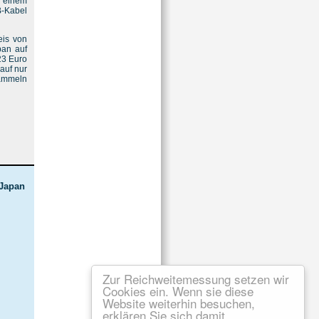
n einem
SB-Kabel
eis von
pan auf
23 Euro
auf nur
sammeln
 Japan
Zur Reichweitemessung setzen wir
Cookies ein. Wenn sie diese
Website weiterhin besuchen,
erklären Sie sich damit