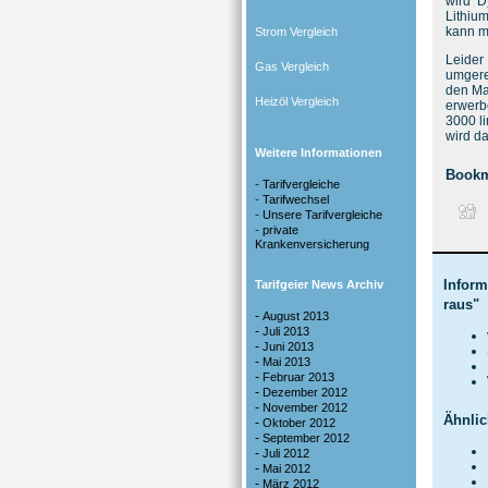
wird D
Lithium
kann m
Strom Vergleich
Leider
Gas Vergleich
umgere
den Ma
Heizöl Vergleich
erwerb
3000 li
wird da
Weitere Informationen
Bookm
-
Tarifvergleiche
-
Tarifwechsel
-
Unsere Tarifvergleiche
-
private
Krankenversicherung
Inform
Tarifgeier News Archiv
raus"
-
August 2013
-
Juli 2013
-
Juni 2013
-
Mai 2013
-
Februar 2013
-
Dezember 2012
-
November 2012
Ähnlic
-
Oktober 2012
-
September 2012
-
Juli 2012
-
Mai 2012
-
März 2012