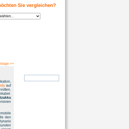
öchten Sie vergleichen?
Suche
anlage
>>
kation,
ndy
auf
nitten.
ekabel.
tzakku
ensiven
e mobile
lle den
Dynario
ekunden