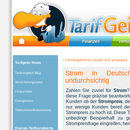
Tarifgeier (Home)
»
Tarifvergleich Blog
»
Energienews
» Blog-Artikel:
Strom in Deutschland – zu
<<
Kontogebühren lassen sich einsparen
Tarifgeier News
Strom in Deuts
Tarifvergleich Blog
undurchsichtig
Versicherungsnews
Zahlen Sie zuviel für
Strom
?
Finanznews
diese Frage präzise beantwort
Kunden ob der
Strompreis
, d
Energienews
nur wenige Kunden bereit d
Telekommunikationsnews
Strompreis zu hoch ist. Diese T
unbedingt Beispielhaft zu g
Strompreisfrage eingreifen, he
Energie Tarifvergleiche