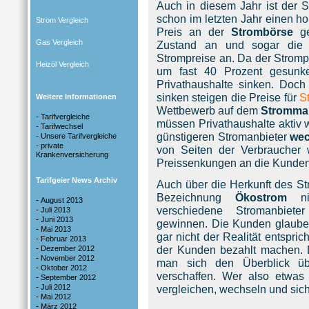
Auch in diesem Jahr ist der S
schon im letzten Jahr einen 
Strom Vergleich
Preis an der
Strombörse
g
Gas Vergleich
Zustand an und sogar di
Strompreise an. Da der Stromp
Heizöl Vergleich
um fast 40 Prozent gesunke
Privathaushalte sinken. Doch 
sinken steigen die Preise für
S
Weitere Informationen
Wettbewerb auf dem
Stromma
-
Tarifvergleiche
müssen Privathaushalte aktiv
-
Tarifwechsel
günstigeren Stromanbieter
wec
-
Unsere Tarifvergleiche
-
private
von Seiten der Verbraucher
Krankenversicherung
Preissenkungen an die Kunden
Tarifgeier News Archiv
Auch über die Herkunft des St
Bezeichnung
Ökostrom
n
-
August 2013
verschiedene Stromanbiet
-
Juli 2013
-
Juni 2013
gewinnen. Die Kunden glaub
-
Mai 2013
gar nicht der Realität entspr
-
Februar 2013
-
der Kunden bezahlt machen. 
Dezember 2012
-
November 2012
man sich den Überblick üb
-
Oktober 2012
verschaffen. Wer also etwas 
-
September 2012
-
Juli 2012
vergleichen, wechseln und sich
-
Mai 2012
-
März 2012