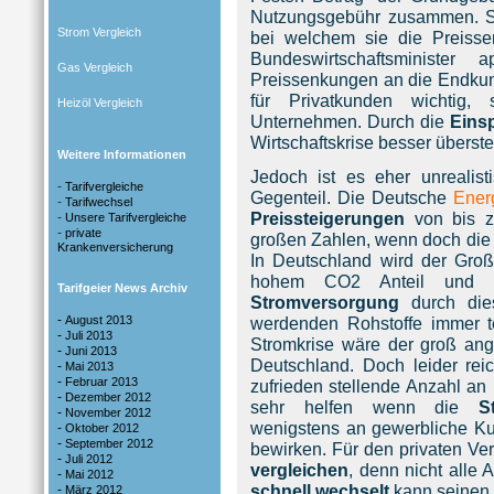
Nutzungsgebühr zusammen. So
Strom Vergleich
bei welchem sie die Preiss
Bundeswirtschaftsminister
Gas Vergleich
Preissenkungen an die Endkund
für Privatkunden wichtig, 
Heizöl Vergleich
Unternehmen. Durch die
Eins
Wirtschaftskrise besser überst
Weitere Informationen
Jedoch ist es eher unrealist
-
Tarifvergleiche
Gegenteil. Die Deutsche
Ener
-
Tarifwechsel
Preissteigerungen
von bis z
-
Unsere Tarifvergleiche
-
private
großen Zahlen, wenn doch die
Krankenversicherung
In Deutschland wird der Großt
hohem CO2 Anteil und fo
Tarifgeier News Archiv
Stromversorgung
durch die
-
August 2013
werdenden Rohstoffe immer 
-
Juli 2013
Stromkrise wäre der groß ange
-
Juni 2013
Deutschland. Doch leider reic
-
Mai 2013
-
Februar 2013
zufrieden stellende Anzahl an
-
Dezember 2012
sehr helfen wenn die
S
-
November 2012
wenigstens an gewerbliche Ku
-
Oktober 2012
-
September 2012
bewirken. Für den privaten Ve
-
Juli 2012
vergleichen
, denn nicht alle
-
Mai 2012
schnell wechselt
kann seinen S
-
März 2012