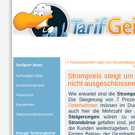
Tarifgeier (Home)
»
Tarifvergleich Blog
»
Energienews
» Blog-Artikel:
Strompreis steigt um 7 Pr
<<
Finanzexperten raten von Neueinstieg 
Tarifgeier News
Strompreis steigt um
Tarifvergleich Blog
nicht ausgeschlosse
Versicherungsnews
Wie erwartet sind die
Strompr
Finanznews
Die Steigerung von 7 Prozent
Unternehmen
müssen im Durc
Energienews
auch hier die Mehrzahl der 
Telekommunikationsnews
Steigerungen
wären zu ver
Strombörse
gefallen sind, je
die Kunden weiterzugeben. Da
Energie Tarifvergleiche
Festen Betrag- der Grundgeb