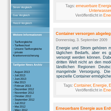
Tags:
erneuerbare Energi
Strom Vergleich
Unterwasser
Veröffentlicht in
Ene
Gas Vergleich
Heizöl Vergleich
Container versorgen abgeleg
Weitere Informationen
Donnerstag, 3. September 2009
-
Tarifvergleiche
-
Tarifwechsel
Energie und Strom gehören mi
-
Unsere Tarifvergleiche
täglichen Bedarfs, aber es g
-
private
Krankenversicherung
versorgt werden können. Dab
dritten Welt nicht an den mo
Tarifgeier News Archiv
ländlichen Regionen Deutsc
mangelnde Versorgung. Die
-
August 2013
-
Juli 2013
spezielle Container ermögliche
-
Juni 2013
-
Mai 2013
Tags:
Container
,
Energie
,
E
-
Februar 2013
-
Dezember 2012
Veröffentlicht in
Ene
-
November 2012
-
Oktober 2012
-
September 2012
-
Juli 2012
-
Mai 2012
Erneuerbare Energie aus Er
-
März 2012