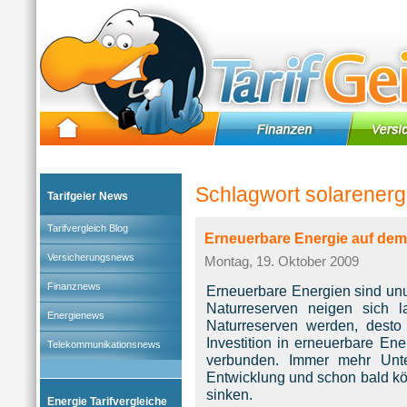
Tarifgeier (Home)
»
Tarifvergleich Blog
» Tag:
solarenergie
Schlagwort solarenerg
Tarifgeier News
Tarifvergleich Blog
Erneuerbare Energie auf de
Versicherungsnews
Montag, 19. Oktober 2009
Finanznews
Erneuerbare Energien sind unu
Naturreserven neigen sich
Energienews
Naturreserven werden, desto 
Investition in erneuerbare En
Telekommunikationsnews
verbunden. Immer mehr Unte
Entwicklung und schon bald kö
sinken.
Energie Tarifvergleiche