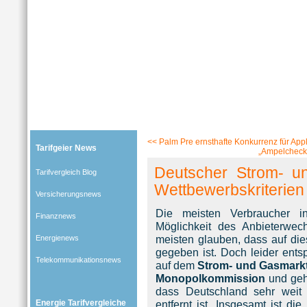
Tarifgeier (Home)
»
Tarifvergleich Blog
»
Energienews
» Blog-Artikel:
Deutscher Strom- und Gasm
<<
Palm Pre ernsthafte Konkurrenz für App
Tarifgeier News
„Ampelcheck 
Deutscher Strom- un
Tarifvergleich Blog
Wettbewerbskriterien
Versicherungsnews
Die meisten Verbraucher i
Finanznews
Möglichkeit des Anbieterwe
meisten glauben, dass auf die
Energienews
gegeben ist. Doch leider entsp
Telekommunikationsnews
auf dem
Strom- und Gasmark
Monopolkommission
und geht
dass Deutschland sehr weit
Energie Tarifvergleiche
entfernt ist. Insgesamt ist d