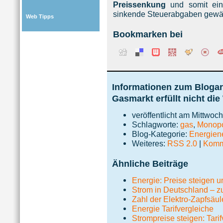
Preissenkung
und somit ein
sinkende Steuerabgaben gewäh
Web Tipps
Bookmarken bei
Informationen zum Blogar
Gasmarkt erfüllt nicht di
veröffentlicht am Mittwoc
Schlagworte:
gas
,
Monopo
Blog-Kategorie:
Energie
Weiteres:
RSS 2.0
|
Komme
Ähnliche Beiträge
Energie: Preise steigen u
Strom in Deutschland – zu
Zahl der Elektro-Zapfsäul
Energie Tarifvergleiche
Strompreise steigen: Tari