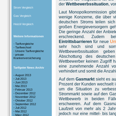
der
Wettbewerbssituation
, vo
Strom Vergleich
Laut Monopolkommission gib
Gas Vergleich
wenige Konzerne, die über v
deutschen Stroms teilen si
Heizöl Vergleich
großen Energieversorgern g
Die geringe Anzahl der Anbiet
erschreckend. Zudem b
Weitere Informationen
Eintrittsbarrieren
für neue
Un
-
Tarifvergleiche
sehr hoch sind und som
-
Tarifwechsel
Wettbewerbssituation geb
-
Unsere Tarifvergleiche
-
private
Abschottung des deutschen
Krankenversicherung
Wettbewerber keinen Zugriff 
eine zunehmende Anzahl vo
Tarifgeier News Archiv
verhindert und somit die Anzah
-
August 2013
Auf dem
Gasmarkt
sieht es au
-
Juli 2013
-
Juni 2013
Prozent der Kunden wechselt 
-
Mai 2013
um die Situation zu verbes
-
Februar 2013
-
Strommarkt sowie auf den Ga
Dezember 2012
-
November 2012
Wettbewerb in beiden Fä
-
Oktober 2012
erschweren. Auf dem Gasm
-
September 2012
-
Juli 2012
Laufzeit von mehr als 2 Ja
-
Mai 2012
jedoch nur eine mittel- bis lan
-
März 2012