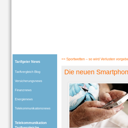
Tarifgeier (Home)
»
Tarifvergleich Blog
»
Telekommunikationsnews
» Blog-Artikel:
Die neuen Sm
<<
Sportwetten – so wird Verlusten vorgeb
Tarifgeier News
Die neuen Smartphon
Tarifvergleich Blog
Versicherungsnews
Finanznews
Energienews
Telekommunikationsnews
Telekommunikation
Tarifvergleiche