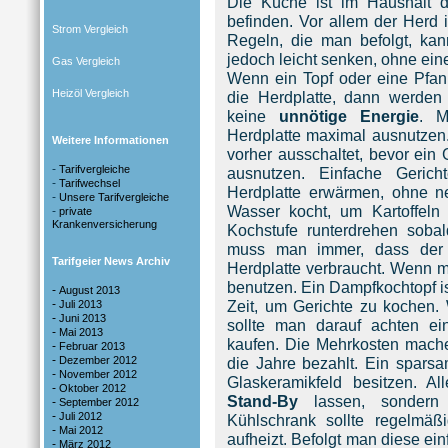
Die Küche ist im Haushalt 
befinden. Vor allem der Herd 
Strom Vergleich
Regeln, die man befolgt, k
jedoch leicht senken, ohne ei
Gas Vergleich
Wenn ein Topf oder eine Pfa
Heizöl Vergleich
die Herdplatte, dann werden
keine
unnötige Energie
. M
Herdplatte maximal ausnutzen
Weitere Informationen
vorher ausschaltet, bevor ein 
-
Tarifvergleiche
ausnutzen. Einfache Geric
-
Tarifwechsel
Herdplatte erwärmen, ohne n
-
Unsere Tarifvergleiche
Wasser kocht, um Kartoffeln
-
private
Krankenversicherung
Kochstufe runterdrehen sob
muss man immer, dass der 
Tarifgeier News Archiv
Herdplatte verbraucht. Wenn m
benutzen. Ein Dampfkochtopf is
-
August 2013
-
Zeit, um Gerichte zu kochen.
Juli 2013
-
Juni 2013
sollte man darauf achten e
-
Mai 2013
kaufen. Die Mehrkosten mach
-
Februar 2013
-
Dezember 2012
die Jahre bezahlt. Ein sparsa
-
November 2012
Glaskeramikfeld besitzen. Al
-
Oktober 2012
Stand-By
lassen, sonder
-
September 2012
-
Juli 2012
Kühlschrank sollte regelmäß
-
Mai 2012
aufheizt. Befolgt man diese ei
-
März 2012