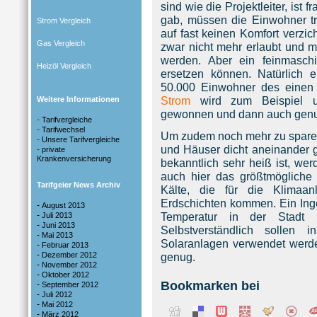
sind wie die Projektleiter, ist 
gab, müssen die Einwohner t
Strom Vergleich
auf fast keinen Komfort verzich
Gas Vergleich
zwar nicht mehr erlaubt und 
werden. Aber ein feinmasch
Heizöl Vergleich
ersetzen können. Natürlich en
50.000 Einwohner des einen
Strom
wird zum Beispiel um
Weitere Informationen
gewonnen und dann auch genu
-
Tarifvergleiche
-
Tarifwechsel
Um zudem noch mehr zu sparen
-
Unsere Tarifvergleiche
und Häuser dicht aneinander 
-
private
Krankenversicherung
bekanntlich sehr heiß ist, we
auch hier das größtmögliche 
Tarifgeier News Archiv
Kälte, die für die Klimaan
Erdschichten kommen. Ein Inge
-
August 2013
-
Temperatur in der Stadt
Juli 2013
-
Juni 2013
Selbstverständlich sollen
-
Mai 2013
Solaranlagen verwendet werden
-
Februar 2013
-
Dezember 2012
genug.
-
November 2012
-
Oktober 2012
Bookmarken bei
-
September 2012
-
Juli 2012
-
Mai 2012
-
März 2012