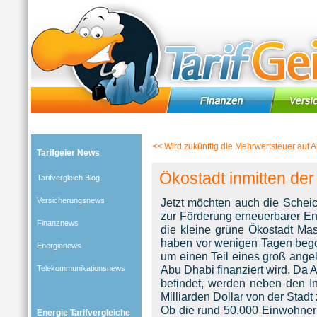
Tarifgeier (Home)
»
Tarifvergleich Blog
»
Energienews
» Blog-Artikel:
Ökostadt inmitten der Wü
<<
Wird zukünftig die Mehrwertsteuer auf A
Tarifgeier News
Ökostadt inmitten de
Tarifvergleich Blog
Versicherungsnews
Jetzt möchten auch die Sche
zur Förderung erneuerbarer Ene
Finanznews
die kleine grüne Ökostadt Mas
haben vor wenigen Tagen begon
Energienews
um einen Teil eines groß ange
Abu Dhabi finanziert wird. Da
Telekommunikationsnews
befindet, werden neben den In
Milliarden Dollar von der Stadt 
Ob die rund 50.000 Einwohner 
Energie Tarifvergleiche