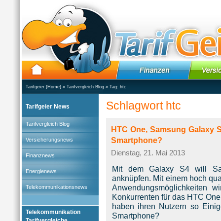
Tarifgeier (Home)
»
Tarifvergleich Blog
» Tag:
htc
Schlagwort htc
Tarifgeier News
Tarifvergleich Blog
HTC One, Samsung Galaxy S4 
Smartphone?
Versicherungsnews
Dienstag, 21. Mai 2013
Finanznews
Mit dem Galaxy S4 will S
Energienews
anknüpfen. Mit einem hoch qua
Anwendungsmöglichkeiten wi
Telekommunikationsnews
Konkurrenten für das HTC One 
haben ihren Nutzern so Einig
Telekommunikation
Smartphone?
Tarifvergleiche