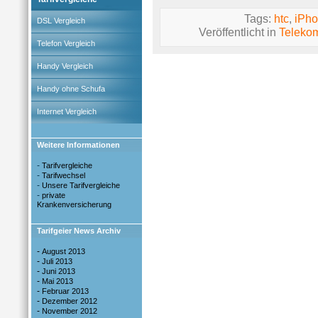
Tags:
htc
,
iPh
DSL Vergleich
Veröffentlicht in
Teleko
Telefon Vergleich
Handy Vergleich
Handy ohne Schufa
Internet Vergleich
Weitere Informationen
-
Tarifvergleiche
-
Tarifwechsel
-
Unsere Tarifvergleiche
-
private
Krankenversicherung
Tarifgeier News Archiv
-
August 2013
-
Juli 2013
-
Juni 2013
-
Mai 2013
-
Februar 2013
-
Dezember 2012
-
November 2012