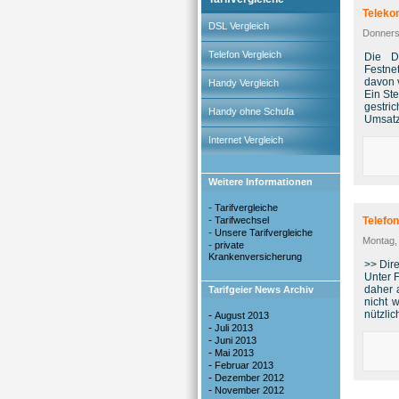
Teleko
DSL Vergleich
Donnerst
Telefon Vergleich
Die D
Festne
davon v
Handy Vergleich
Ein St
gestri
Handy ohne Schufa
Umsatz
Internet Vergleich
Weitere Informationen
-
Tarifvergleiche
-
Tarifwechsel
Telefon
-
Unsere Tarifvergleiche
Montag,
-
private
Krankenversicherung
>> Dire
Unter 
daher a
Tarifgeier News Archiv
nicht 
nützlic
-
August 2013
-
Juli 2013
-
Juni 2013
-
Mai 2013
-
Februar 2013
-
Dezember 2012
-
November 2012