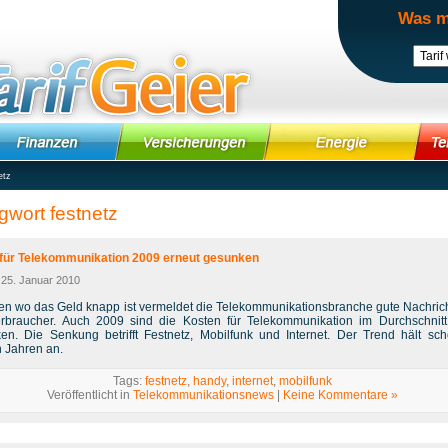
Was m
etz
gwort festnetz
 für Telekommunikation 2009 erneut gesunken
 25. Januar 2010
ten wo das Geld knapp ist vermeldet die Telekommunikationsbranche gute Nachrich
erbraucher. Auch 2009 sind die Kosten für Telekommunikation im Durchschnitt
en. Die Senkung betrifft Festnetz, Mobilfunk und Internet. Der Trend hält sch
n Jahren an.
Tags:
festnetz
,
handy
,
internet
,
mobilfunk
Veröffentlicht in
Telekommunikationsnews
|
Keine Kommentare »