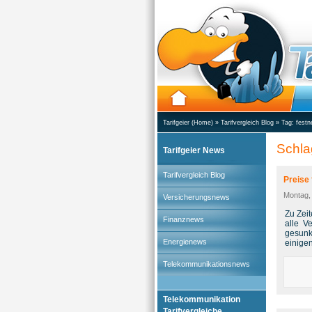
Tarifgeier (Home)
»
Tarifvergleich Blog
» Tag:
festn
Schla
Tarifgeier News
Tarifvergleich Blog
Preise
Montag,
Versicherungsnews
Zu Zei
Finanznews
alle V
gesunk
Energienews
einige
Telekommunikationsnews
Telekommunikation
Tarifvergleiche