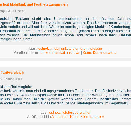
m legt Mobilfunk und Festnetz zusammen
ag, 23. Juli 2009
eutsche Telekom strebt eine Umstrukturierung an. Im nächsten Jahr so
tzgeschäft mit dem Mobilfunk verschmolzen werden. Das Unternehmen verspric
iele Vorteile und will auf diese Weise im bereits gesättigten Markt auf Kundenfang
ellenabbau ist durch die Maßnahme nicht geplant, jedoch könnten einige Vorstands
chen werden. Die Maßnahmen sollen schon sehr schnell nach ihrer Einfüh
steigerungen führen.
Tags:
festnetz
,
mobilfunk
,
telefonieren
,
telekom
Veröffentlicht in
Telekommunikationsnews
|
Keine Kommentare »
 Tarifvergleich
 5. Januar 2009
kt zum Tarifvergleich
Festnetz versteht man ein Leitungsgebundenes Telefonnetz. Das Festnetz bezeich
ls Festnetz, weil es beispielsweise im Haus oder in der Wohnung fest installiert 
wie ein Handy mobil mit sich geführt werden kann. Generell besitzt das Festnet
he Vorteile wie zum Beispiel das kostengünstige Telefongespräch. Im Gegensatz [...
Tags:
festnetz
,
telefon
,
vorwahlen
Veröffentlicht in
Allgemein
|
Keine Kommentare »