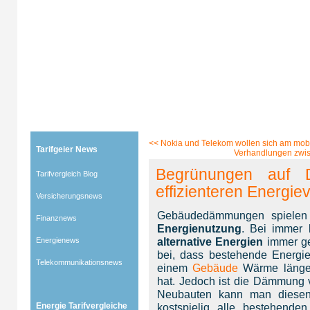
Tarifgeier (Home)
»
Tarifvergleich Blog
»
Energienews
» Blog-Artikel:
Begrünungen auf Dächern s
<<
Nokia und Telekom wollen sich am mobil
Tarifgeier News
Verhandlungen zwisc
Begrünungen auf 
Tarifvergleich Blog
effizienteren Energie
Versicherungsnews
Gebäudedämmungen spielen e
Finanznews
Energienutzung
. Bei immer 
alternative Energien
immer ge
Energienews
bei, dass bestehende Energien
Telekommunikationsnews
einem
Gebäude
Wärme länger
hat. Jedoch ist die Dämmung
Neubauten kann man diesen 
Energie Tarifvergleiche
kostspielig alle bestehend