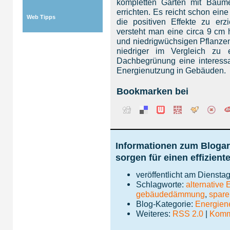
kompletten Garten mit Bäum
errichten. Es reicht schon ein
Web Tipps
die positiven Effekte zu erz
versteht man eine circa 9 cm
und niedrigwüchsigen Pflanzen
niedriger im Vergleich zu
Dachbegrünung eine interessant
Energienutzung in Gebäuden.
Bookmarken bei
Informationen zum Blogar
sorgen für einen effizien
veröffentlicht am Diensta
Schlagworte:
alternative 
gebäudedämmung
,
spare
Blog-Kategorie:
Energie
Weiteres:
RSS 2.0
|
Komme