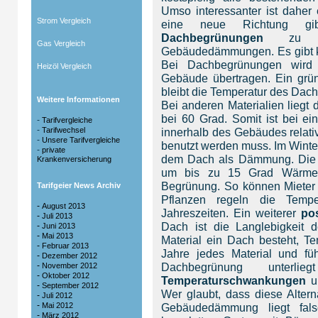
Umso interessanter ist daher
Strom Vergleich
eine neue Richtung gib
Dachbegrünungen
zu ein
Gas Vergleich
Gebäudedämmungen. Es gibt kei
Bei Dachbegrünungen wir
Heizöl Vergleich
Gebäude übertragen. Ein gr
bleibt die Temperatur des Dache
Weitere Informationen
Bei anderen Materialien liegt
bei 60 Grad. Somit ist bei ei
-
Tarifvergleiche
-
Tarifwechsel
innerhalb des Gebäudes relat
-
Unsere Tarifvergleiche
benutzt werden muss. Im Winter
-
private
dem Dach als Dämmung. Die T
Krankenversicherung
um bis zu 15 Grad Wärmer
Begrünung. So können Mieter 
Tarifgeier News Archiv
Pflanzen regeln die Temp
-
August 2013
Jahreszeiten. Ein weiterer
pos
-
Juli 2013
Dach ist die Langlebigkeit
-
Juni 2013
-
Mai 2013
Material ein Dach besteht, T
-
Februar 2013
Jahre jedes Material und f
-
Dezember 2012
-
Dachbegrünung unterli
November 2012
-
Oktober 2012
Temperaturschwankungen
un
-
September 2012
Wer glaubt, dass diese Altern
-
Juli 2012
-
Mai 2012
Gebäudedämmung liegt fal
-
März 2012