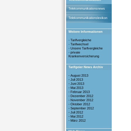
Telekommunikationsnews
Telekommunikationslexikon
Weitere Informationen
-
Tarifvergleiche
-
Tarifwechsel
-
Unsere Tarifvergleiche
-
private
Krankenversicherung
Tarifgeier News Archiv
-
August 2013
-
Juli 2013
-
Juni 2013
-
Mai 2013
-
Februar 2013
-
Dezember 2012
-
November 2012
-
Oktober 2012
-
September 2012
-
Juli 2012
-
Mai 2012
-
März 2012