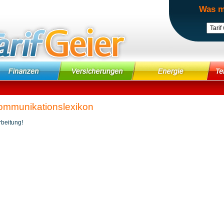
Was m
ommunikationslexikon
beitung!