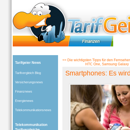
Tarifgeier (Home)
»
Tarifvergleich Blog
»
Telekommunikationsnews
» Blog-Artikel:
Smartphones:
<<
Die wichtigsten Tipps für den Fernsehe
Tarifgeier News
HTC One, Samsung Galaxy S
Smartphones: Es wird
Tarifvergleich Blog
Versicherungsnews
Finanznews
Energienews
Telekommunikationsnews
Telekommunikation
Tarifvergleiche