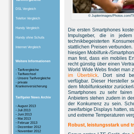
DSL Vergleich
© Jupiterimages/Photos.com/T
Telefon Vergleich
Handy Vergleich
Die ersten Smartphones kost
Impulsgeber, die in jed
Handy ohne Schufa
technikbegeisterten Konsum
stattlichen Preisen verbunden
Internet Vergleich
hiesigen Mobilfunk-/Smartphone
man fest, dass ein mobiles E
Weitere Informationen
recht günstig über einen Vert
World Wide Webs findet man 
-
Tarifvergleiche
-
Tarifwechsel
im Überblick
. Dort sind be
-
Unsere Tarifvergleiche
verfügbar. Dieser Hersteller s
-
private
dem Mobilfunksektor zurückerl
Krankenversicherung
Smartphones zu sehr fairen 
Anbieters stehen zudem in dem
Tarifgeier News Archiv
der Konkurrenz zu sein. Sc
-
August 2013
zweifarbige Displays hatten, s
-
Juli 2013
-
und extreme Temperaturen verg
Juni 2013
-
Mai 2013
-
Februar 2013
Robust, leistungsstark und 
-
Dezember 2012
-
November 2012