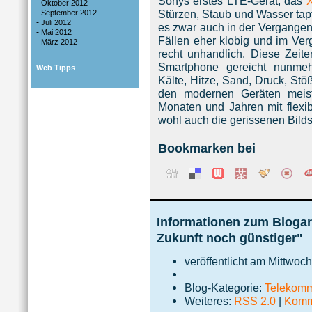
Sonys erstes LTE-Gerät, das
X
-
Oktober 2012
-
Stürzen, Staub und Wasser tapfe
September 2012
-
Juli 2012
es zwar auch in der Vergangenh
-
Mai 2012
Fällen eher klobig und im Ver
-
März 2012
recht unhandlich. Diese Zeite
Smartphone gereicht nunme
Web Tipps
Kälte, Hitze, Sand, Druck, St
den modernen Geräten meis
Monaten und Jahren mit flexi
wohl auch die gerissenen Bild
Bookmarken bei
Informationen zum Blogar
Zukunft noch günstiger"
veröffentlicht am Mittwoc
Blog-Kategorie:
Telekomm
Weiteres:
RSS 2.0
|
Komme