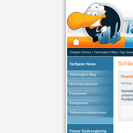
Tarifgeier (Home)
»
Tarifvergleich Blog
» Tag:
finan
Schla
Tarifgeier News
Tarifvergleich Blog
Finanz
Montag, 
Versicherungsnews
Immobi
Finanznews
unsere
Portfol
Energienews
Telekommunikationsnews
Finanz Tarifvergleiche