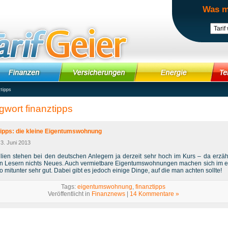
Was m
ztipps
gwort finanztipps
tipps: die kleine Eigentumswohnung
3. Juni 2013
lien stehen bei den deutschen Anlegern ja derzeit sehr hoch im Kurs – da erzäh
n Lesern nichts Neues. Auch vermietbare Eigentumswohnungen machen sich im 
io mitunter sehr gut. Dabei gibt es jedoch einige Dinge, auf die man achten sollte!
Tags:
eigentumswohnung
,
finanztipps
Veröffentlicht in
Finanznews
|
14 Kommentare »