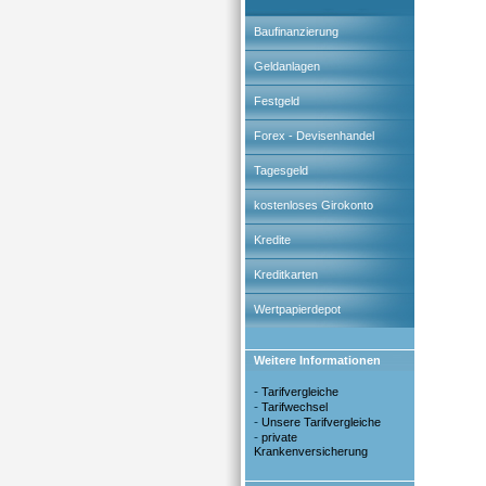
Baufinanzierung
Geldanlagen
Festgeld
Forex - Devisenhandel
Tagesgeld
kostenloses Girokonto
Kredite
Kreditkarten
Wertpapierdepot
Weitere Informationen
-
Tarifvergleiche
-
Tarifwechsel
-
Unsere Tarifvergleiche
-
private
Krankenversicherung