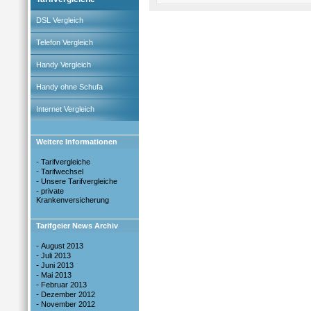
DSL Vergleich
Telefon Vergleich
Handy Vergleich
Handy ohne Schufa
Internet Vergleich
Weitere Informationen
-
Tarifvergleiche
-
Tarifwechsel
-
Unsere Tarifvergleiche
-
private
Krankenversicherung
Tarifgeier News Archiv
-
August 2013
-
Juli 2013
-
Juni 2013
-
Mai 2013
-
Februar 2013
-
Dezember 2012
-
November 2012