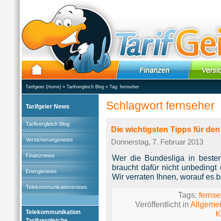
Tarifgeier (Home)
»
Tarifvergleich Blog
» Tag:
fernseher
Schlagwort fernseher
Tarifgeier News
Tarifvergleich Blog
Die wichtigsten Tipps für de
Versicherungsnews
Donnerstag, 7. Februar 2013
Finanznews
Wer die Bundesliga in bester
braucht dafür nicht unbedingt
Energienews
Wir verraten Ihnen, worauf es 
Telekommunikationsnews
Tags:
fernse
Veröffentlicht in
Allgeme
Telekommunikation
K
Tarifvergleiche